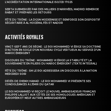
L’ACCRÉDITATION INTERNATIONALE ISO/CEI 17025
SEBTA SUBMERGÉE PAR DES MILLIERS D’ARRIVÉES, MADRID REMERCIE
RABAT ET PRÉPARE LES RETOURS
FÊTE DU TRÔNE : LA DGSN MODERNISE ET RENFORCE SON DISPOSITIF
S'ABONNER MAINTENANT
SÉCURITAIRE À AL HOCEÏMA, FÈS ET NADOR
ACTIVITÉS ROYALES
Insight Publications
VINGT-SEPT ANS DE RÈGNE : LE ROI MOHAMMED VI ÉRIGE SA DOCTRINE
D’ACTION EN SOCLE D’UN NOUVEAU CYCLE VERTUEUX AU SERVICE D’UN
MAROC ÉMERGENT
À propos
DISCOURS DU TRÔNE : MOHAMMED VI ÉRIGE LA STABILITÉ ET LA
SOUVERAINETÉ EN PILIERS DU MAROC ÉMERGENT (TEXTE INTÉGRAL)
Nous contacter
FÊTE DU TRÔNE : SM LE ROI ADRESSERA UN DISCOURS À LA NATION
Formules d’abonnement
MERCREDI SOIR
Mon compte
DÉCÈS DE CHEIKH HAMAD : LE ROI MOHAMMED VI PRÉSENTE SES
CONDOLÉANCES À L’ÉMIR DU QATAR
LE ROI MOHAMMED VI REÇOIT LE NOUVEL AMBASSADEUR FRANÇAIS
PHILIPPE LALLIOT AUX CÔTÉS DE SES HOMOLOGUES AMÉRICAIN ET
EUROPÉEN ET NEUF AUTRES AMBASSADEURS