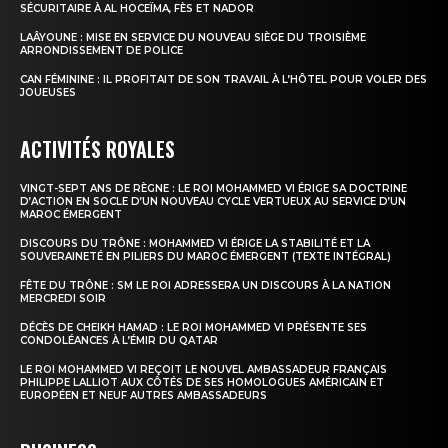
SÉCURITAIRE À AL HOCEÏMA, FÈS ET NADOR
LAÂYOUNE : MISE EN SERVICE DU NOUVEAU SIÈGE DU TROISIÈME
ARRONDISSEMENT DE POLICE
CAN FÉMININE : IL PROFITAIT DE SON TRAVAIL À L’HÔTEL POUR VOLER DES
S'ABONNER MAINTENANT
JOUEUSES
ACTIVITÉS ROYALES
Insight Publications
VINGT-SEPT ANS DE RÈGNE : LE ROI MOHAMMED VI ÉRIGE SA DOCTRINE
D’ACTION EN SOCLE D’UN NOUVEAU CYCLE VERTUEUX AU SERVICE D’UN
MAROC ÉMERGENT
À propos
DISCOURS DU TRÔNE : MOHAMMED VI ÉRIGE LA STABILITÉ ET LA
SOUVERAINETÉ EN PILIERS DU MAROC ÉMERGENT (TEXTE INTÉGRAL)
Nous contacter
FÊTE DU TRÔNE : SM LE ROI ADRESSERA UN DISCOURS À LA NATION
Formules d’abonnement
MERCREDI SOIR
Mon compte
DÉCÈS DE CHEIKH HAMAD : LE ROI MOHAMMED VI PRÉSENTE SES
CONDOLÉANCES À L’ÉMIR DU QATAR
LE ROI MOHAMMED VI REÇOIT LE NOUVEL AMBASSADEUR FRANÇAIS
PHILIPPE LALLIOT AUX CÔTÉS DE SES HOMOLOGUES AMÉRICAIN ET
EUROPÉEN ET NEUF AUTRES AMBASSADEURS