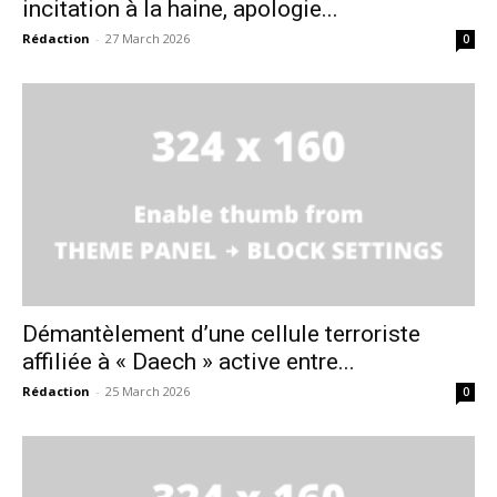
incitation à la haine, apologie...
Rédaction
-
27 March 2026
0
S'ABONNER MAINTENANT
Insight Publications
À propos
Nous contacter
Formules d’abonnement
Démantèlement d’une cellule terroriste
Mon compte
affiliée à « Daech » active entre...
Rédaction
-
25 March 2026
0