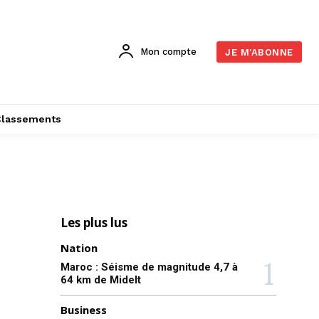
Mon compte
JE M'ABONNE
Classements
Les plus lus
Nation
Maroc : Séisme de magnitude 4,7 à
64 km de Midelt
Business