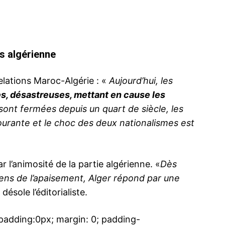
s algérienne
ma
ence de
elations Maroc-Algérie : «
Aujourd’hui, les
ation
s, désastreuses, mettant en cause les
sont fermées depuis un quart de siècle, les
Insight Publicatio
urante et le choc des deux nationalismes est
À propos
Nous contacter
 l’animosité de la partie algérienne. «
Dès
Formules d’abonnement
sens de l’apaisement, Alger répond par une
Mon compte
 désole l’éditorialiste.
dding:0px; margin: 0; padding-