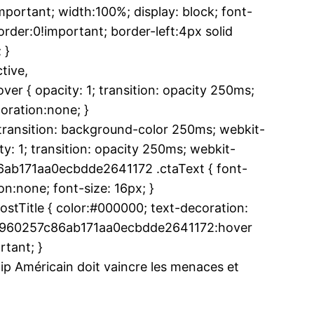
INTENANT
ortant; width:100%; display: block; font-
rder:0!important; border-left:4px solid
 }
tive,
 { opacity: 1; transition: opacity 250ms;
 position
Jared Kushner : «Nous avons été en
Maroc et Es
oration:none; }
rend
contact permanent avec le roi Mohammed
stabilité de
ansition: background-color 250ms; webkit-
VI et son équipe, depuis le Iftar de 2019»
Indubitable
ée par le
22 December 2020
demeure une
y: 1; transition: opacity 250ms; webkit-
hez,
In "Abraham Accords"
de la planèt
86ab171aa0ecbdde2641172 .ctaText { font-
al
géostratégiq
n:none; font-size: 16px; }
journal
économique.
lé «Maroc-
commandée p
4 August 2
Title { color:#000000; text-decoration:
e forte».
américaine
In "Ahmed C
.uee960257c86ab171aa0ecbdde2641172:hover
aspects
avancé, le 
t
influence mu
rtant; }
ip Américain doit vaincre les menaces et