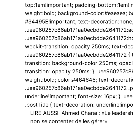
S'ABONNER MA
top:1em!important; padding-bottom:1em!imp
weight:bold; background-color:#eaeaea; bo
#34495E!important; text-decoration:none;
.uee960257c86ab171aa0ecbdde2641172:ac
Related
.uee960257c86ab171aa0ecbdde2641172:hover
Ahmed Charaï dans La Razón : la
webkit-transition: opacity 250ms; text-dec
claire de Sanchez sur le Sahara 
.uee960257c86ab171aa0ecbdde2641172 { tr
justice à l’histoire
Le jour suivant l’audience accord
transition: background-color 250ms; opacit
Roi Mohammed VI à Pedro Sánc
transition: opacity 250ms; } .uee960257c
Ahmed Charaï, président de Glob
weight:bold; color:#464646; text-decoratio
Holding, signe une tribune sur le 
espagnol La Razón, sous l’intitu
.uee960257c86ab171aa0ecbdde2641172 .post
Espagne : une relation stratégiqu
23 February 2024
underline!important; font-size: 16px; } 
Dans cet article, il explore cinq 
In "Analysis"
clés : la coopération sécuritaire e
.postTitle { text-decoration: underline!impo
stratégique…
LIRE AUSSI
Ahmed Charaï : «Le leadersh
non se contenter de les gérer»