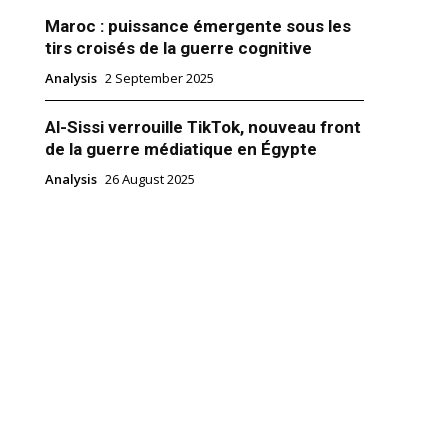
Maroc : puissance émergente sous les
tirs croisés de la guerre cognitive
Analysis
2 September 2025
Al-Sissi verrouille TikTok, nouveau front
de la guerre médiatique en Égypte
pagne, partenaires dans la
 l’ouest de la Méditerranée
Analysis
26 August 2025
ment, l’espace méditerranéen
 des zones les plus sensibles
e tant sur le plan
ue que militaire et
 Si la Mare Nostrum est
ar la VIe Flotte aéronavale
018
 avec Naples comme PC
haraï"
flanc est de cet espace est sous
ltiple :…