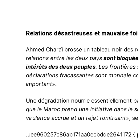
Relations désastreuses et mauvaise foi
le1.
l'intellig
Ahmed Charaï brosse un tableau noir des r
l'inform
relations entre les deux pays
sont bloquée
intérêts des deux peuples.
Les frontières 
déclarations fracassantes sont monnaie co
important
».
Une dégradation nourrie essentiellement par
que le Maroc prend une initiative dans le 
virulence accrue et un rejet tonitruant
», se
.uee960257c86ab171aa0ecbdde2641172 { pa