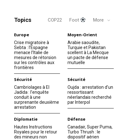
Topics
COP22
Foot
More
Europe
Moyen-Orient
Crise migratoire à
Arabie saoudite,
Sebta : l’Espagne
Turquie et Pakistan
menace l’Italie de
scellent à La Mecque
mesures de rétorsion
un pacte de défense
sur les contrôles aux
mutuelle
frontières
Sécurité
Sécurité
Cambriolages à El
Oujda : arrestation d’un
Jadida : l’enquête
ressortissant
conduit à une
néerlandais recherché
surprenante deuxième
par Interpol
arrestation
Diplomatie
Défense
Hautes Instructions
Canadair, Super Puma,
Royales pour le retour
Turbo Thrush : le
des mineurs non
dispositif aérien