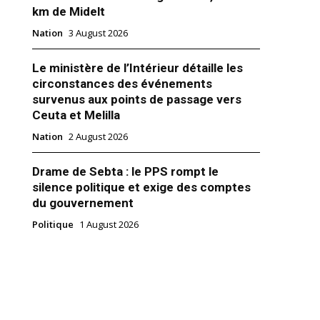
km de Midelt
Nation
3 August 2026
Le ministère de l’Intérieur détaille les
circonstances des événements
survenus aux points de passage vers
Ceuta et Melilla
Nation
2 August 2026
Drame de Sebta : le PPS rompt le
silence politique et exige des comptes
dital face au choc GENZ212 :
du gouvernement
t (vraiment) les chiffres
Politique
1 August 2026
2025
"