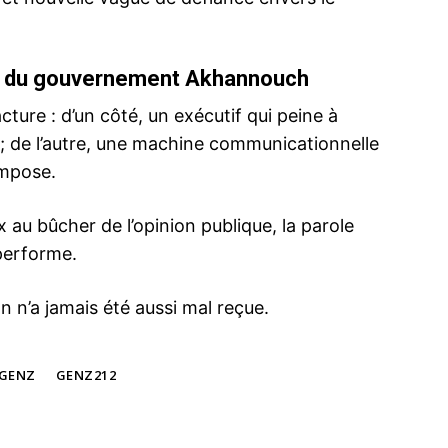
ge du gouvernement Akhannouch
ture : d’un côté, un exécutif qui peine à
 ; de l’autre, une machine communicationnelle
compose.
 au bûcher de l’opinion publique, la parole
performe.
, un
Agadir : Amine Tehraoui réagit à la crise de
Bourse — Ak
l’hôpital Hassan II et engage des mesures
ce que disen
on n’a jamais été aussi mal reçue.
immédiates
6 October 
16 September 2025
In "Business
In "Politique"
GENZ
GENZ212