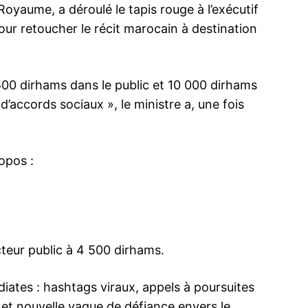
Royaume, a déroulé le tapis rouge à l’exécutif
our retoucher le récit marocain à destination
ma
500 dirhams dans le public et 10 000 dirhams
ence de
d’accords sociaux », le ministre a, une fois
ation
Insight Publicatio
opos :
À propos
Nous contacter
Formules d’abonnement
Mon compte
teur public à 4 500 dirhams.
diates : hashtags viraux, appels à poursuites
INTENANT
et nouvelle vague de défiance envers le