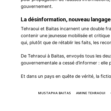
gouvernement.
La désinformation, nouveau langa
Related
Tehraoui et Baitas incarnent une double frac
contenir une jeunesse mobilisée et critique
qui, plutôt que de rétablir les faits, les re
De Tehraoui à Baitas, envoyés tous les deux
gouvernementale a cessé d’informer : elle 
Akhannouch et la Santé publique
mélodrame en trois actes
Et dans un pays en quête de vérité, la ficti
19 September 2025
In "Tribune"
TAGS
MUSTAPHA BAITAS
AMINE TEHRAOUI