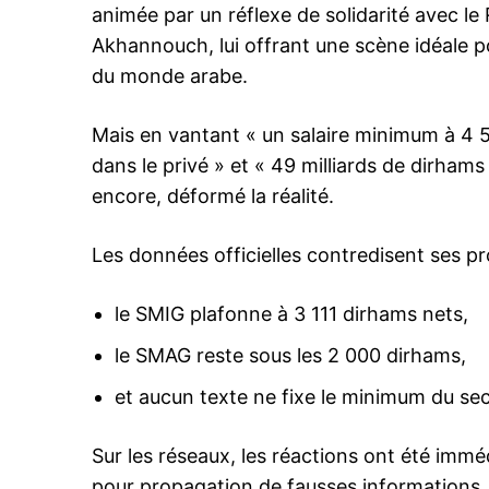
animée par un réflexe de solidarité avec le 
Akhannouch, lui offrant une scène idéale p
du monde arabe.
le1.
Mais en vantant « un salaire minimum à 4 
l'intellig
dans le privé » et « 49 milliards de dirhams 
l'inform
encore, déformé la réalité.
Les données officielles contredisent ses pr
le SMIG plafonne à 3 111 dirhams nets,
le SMAG reste sous les 2 000 dirhams,
et aucun texte ne fixe le minimum du sec
Sur les réseaux, les réactions ont été immé
S'ABONNER MA
pour propagation de fausses informations, 