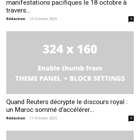
manifestations pacifiques le 18 octobre à
travers...
Rédaction
-
13 October 2025
0
S'ABONNER MAINTENANT
Insight Publications
À propos
Nous contacter
Formules d’abonnement
Mon compte
Quand Reuters décrypte le discours royal :
un Maroc sommé d’accélérer...
Rédaction
-
11 October 2025
0