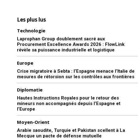
Les plus lus
Technologie
Laprophan Group doublement sacré aux
Procurement Excellence Awards 2026 : FlowLink
révèle sa puissance industrielle et logistique
Europe
Crise migratoire à Sebta : l’Espagne menace l’Italie de
mesures de rétorsion sur les contrôles aux frontières
Diplomatie
Hautes Instructions Royales pour le retour des
le1.ma
mineurs non accompagnés depuis l’Espagne et
l’Europe
l'intelligence de
l'information
Moyen-Orient
Arabie saoudite, Turquie et Pakistan scellent à La
Mecque un pacte de défense mutuelle