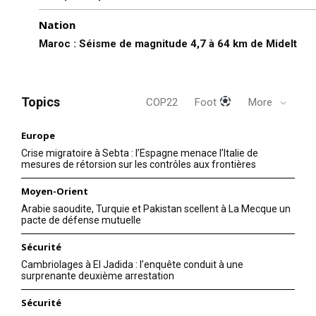
Nation
Maroc : Séisme de magnitude 4,7 à 64 km de Midelt
Topics
COP22
Foot
More
Europe
S'ABONNER MAINTENANT
Crise migratoire à Sebta : l’Espagne menace l’Italie de
mesures de rétorsion sur les contrôles aux frontières
Moyen-Orient
Arabie saoudite, Turquie et Pakistan scellent à La Mecque un
Insight Publications
pacte de défense mutuelle
Sécurité
À propos
Cambriolages à El Jadida : l’enquête conduit à une
Nous contacter
surprenante deuxième arrestation
Formules d’abonnement
Sécurité
Mon compte