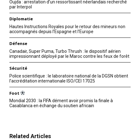
Oujda : arrestation d’un ressortissant néerlandais recherché
par Interpol
Diplomatie
Hautes Instructions Royales pour le retour des mineurs non
Related
accompagnés depuis l’Espagne et l’Europe
Axios : Blinken a briefé
Défense
Netanyahu des discussions
avec MBS sur une éventuelle
Canadair, Super Puma, Turbo Thrush : le dispositif aérien
normalisation israélo-
impressionnant déployé par le Maroc contre les feux de forêt
saoudienne
Sécurité
Jeudi, le secrétaire d'État
Washington et Tel-Aviv nient
Tony Blinken s'est entretenu
Police scientifique : le laboratoire national de la DGSN obtient
l’arrêt des pourparlers de
avec le Premier ministre
l’accréditation internationale ISO/CEI 17025
paix entre l’Arabie saoudite et
israélien Benjamin Netanyahu
Israël
pour l'informer de ses
Foot
18 September 2023
récentes discussions avec le
8 June 2023
In "Abraham Accords"
Mondial 2030 : la FIFA dément avoir promis la finale à
prince héritier saoudien
In "Abraham Accords"
Casablanca en échange du soutien africain
Mohammed Bin Salman
L’impératif de la solution des
(MBS). Ces discussions ont
deux États : Blinken
porté sur la possibilité que
confronte Netanyahu avec
l'Arabie saoudite établisse
les exigences de Riyad pour
des relations normales avec
Related Articles
la normalisation avec Tel Aviv
Israël, rapporte le journaliste