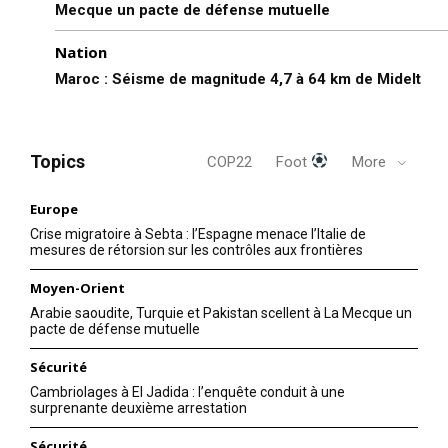
Mecque un pacte de défense mutuelle
Le ministre de l’intérieur, M.
Abdelouafi Laftit, a reçu son
Nation
homologue israélien
16 June 2023
Maroc : Séisme de magnitude 4,7 à 64 km de Midelt
In "Abraham Accords"
Topics
COP22
Foot
More
Europe
Crise migratoire à Sebta : l’Espagne menace l’Italie de
mesures de rétorsion sur les contrôles aux frontières
Moyen-Orient
Arabie saoudite, Turquie et Pakistan scellent à La Mecque un
pacte de défense mutuelle
Sécurité
Cambriolages à El Jadida : l’enquête conduit à une
surprenante deuxième arrestation
Sécurité