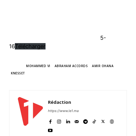
5-
16
Télécharger
TAGS
MOHAMMED VI
ABRAHAM ACCORDS
AMIR OHANA
S'ABONNER MAINTENANT
KNESSET
Rédaction
Insight Publications
https://www.le1.ma
À propos
Nous contacter