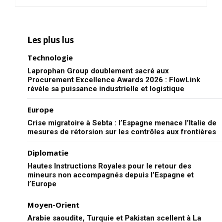
Formules d’abonnement
Mon compte
Les plus lus
Technologie
Related
Laprophan Group doublement sacré aux
Reuters : Israël envisage de
Israël nomme son 1er attaché
Procurement Excellence Awards 2026 : FlowLink
reconnaître la souveraineté
militaire au Maroc
révèle sa puissance industrielle et logistique
du Maroc sur le Sahara
Le colonel Sharon Itach,
Tzachi Hanegbi, conseiller à
ancien commandant du
Europe
la sécurité nationale du
district de Haïfa au sein du
Crise migratoire à Sebta : l’Espagne menace l’Italie de
Premier ministre israélien
Commandement du Front
mesures de rétorsion sur les contrôles aux frontières
Benjamin Netanyahu s’est
intérieur a été nommé
rendu à Rabat mercredi, alors
attaché militaire d’Israël au
17 July 2023
Diplomatie
que son gouvernement
8 June 2023
Maroc. Cette nomination
In "Abraham Accords"
étudie la possibilité
In "Abraham Accords"
serait-ce l’une des prémices
Hautes Instructions Royales pour le retour des
d’annoncer la reconnaissance
d’une normalisation complète
mineurs non accompagnés depuis l’Espagne et
de la souveraineté du Maroc
des relations entre Rabat et
l’Europe
sur le Sahara, ont indiqué des
Tel Aviv ? Les Forces de
responsables israéliens à
défense israéliennes ont
Moyen-Orient
Reuters. Avec Reuters «Le
annoncé lundi…
Arabie saoudite, Turquie et Pakistan scellent à La
Maroc considère que le…