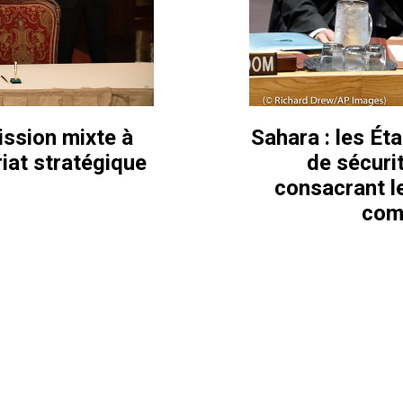
ssion mixte à
Sahara : les Ét
iat stratégique
de sécurit
consacrant l
com