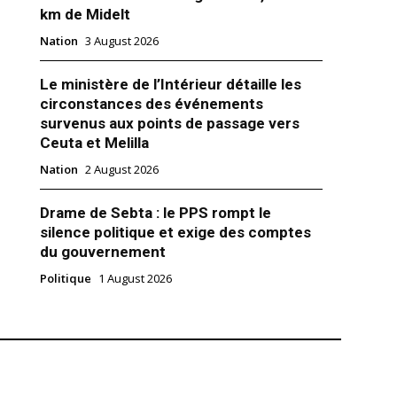
km de Midelt
Nation
3 August 2026
Le ministère de l’Intérieur détaille les
circonstances des événements
l ambassadrice à Paris,
survenus aux points de passage vers
rani à Washington, Mohamed
Ceuta et Melilla
asa, Lamine Benomar
Nation
2 August 2026
s de taille ce jeudi 19 octobre.
l a été nommée par le Roi
Drame de Sebta : le PPS rompt le
I ambassadrice à Paris. Un
silence politique et exige des comptes
 depuis un an, jour pour jour.
du gouvernement
la cède sa place à Youssef
Mohamed M’Hidia nommé Wali
 2023
Politique
1 August 2026
n de Casablanca-Settat, pour
"