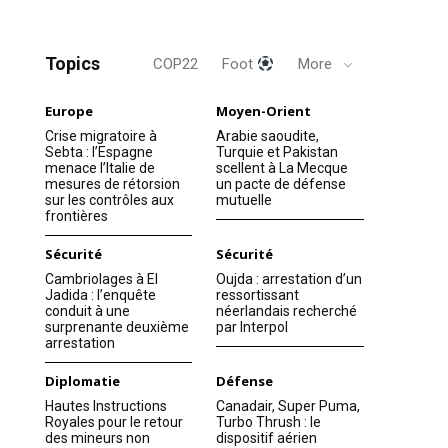
Topics
COP22
Foot
More
Europe
Moyen-Orient
Crise migratoire à
Arabie saoudite,
Sebta : l’Espagne
Turquie et Pakistan
menace l’Italie de
scellent à La Mecque
mesures de rétorsion
un pacte de défense
sur les contrôles aux
mutuelle
frontières
Sécurité
Sécurité
Cambriolages à El
Oujda : arrestation d’un
Jadida : l’enquête
ressortissant
conduit à une
néerlandais recherché
surprenante deuxième
par Interpol
arrestation
Diplomatie
Défense
Hautes Instructions
Canadair, Super Puma,
Royales pour le retour
Turbo Thrush : le
des mineurs non
dispositif aérien