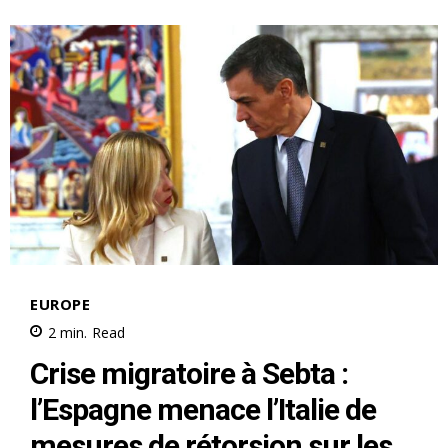
Related
Sahara : La résolution du
Reuters : Le Conseil de
Conseil de sécurité sur la
sécurité de l’ONU s’apprête à
position du Maroc
voter sur une résolution
30 October 2025
soutenant le plan
In "Sahara Marocain"
d’autonomie du Maroc pour le
Sahara
30 October 2025
In "Sahara Marocain"