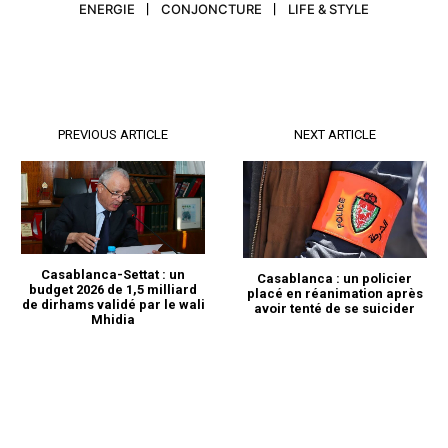
ENERGIE
CONJONCTURE
LIFE & STYLE
PREVIOUS ARTICLE
NEXT ARTICLE
S'ABONNER MAINTENANT
Casablanca-Settat : un
Casablanca : un policier
Insight Publications
budget 2026 de 1,5 milliard
placé en réanimation après
de dirhams validé par le wali
avoir tenté de se suicider
Mhidia
À propos
Nous contacter
Formules d’abonnement
Mon compte