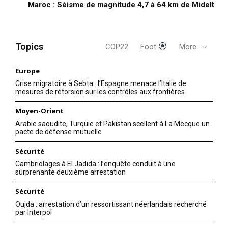
Maroc : Séisme de magnitude 4,7 à 64 km de Midelt
Mon compte
Topics
COP22
Foot
More
Related
Europe
Facebookgate ou les
Crise migratoire à Sebta : l’Espagne menace l’Italie de
dessous du scandale
mesures de rétorsion sur les contrôles aux frontières
Cambridge Analytica
21 March 2018
Moyen-Orient
In "USA"
Arabie saoudite, Turquie et Pakistan scellent à La Mecque un
Quand Zuckerberg a sollicité
pacte de défense mutuelle
Xi Jinping pour nommer son
enfant – la réponse fut un
Sécurité
refus net
Cambriolages à El Jadida : l’enquête conduit à une
19 March 2025
surprenante deuxième arrestation
In "Monde"
Sécurité
Mohammed ben Salman
rencontre le fondateur de
Oujda : arrestation d’un ressortissant néerlandais recherché
Facebook Mark Zuckerberg
par Interpol
Le Vice-prince héritier