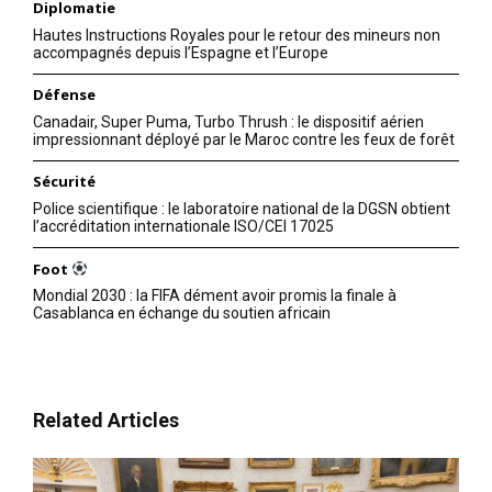
Diplomatie
Mohammed bin Salman a
visité mercredi le siège de
Hautes Instructions Royales pour le retour des mineurs non
Facebook et a rencontré le
accompagnés depuis l’Espagne et l’Europe
fondateur et président du
géant technologique, Mark
23 June 2016
Défense
Zuckerberg. Le Vic-prince
In "Monde"
Canadair, Super Puma, Turbo Thrush : le dispositif aérien
héritier Mohammed bin
impressionnant déployé par le Maroc contre les feux de forêt
Salman est arrivé à San
Francisco le dimanche, dans
Sécurité
la deuxième phase de sa
Police scientifique : le laboratoire national de la DGSN obtient
tournée américaine, qui a
l’accréditation internationale ISO/CEI 17025
commencé la…
Foot
Mondial 2030 : la FIFA dément avoir promis la finale à
Casablanca en échange du soutien africain
Related Articles