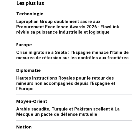
Les plus lus
Technologie
Laprophan Group doublement sacré aux
Procurement Excellence Awards 2026 : FlowLink
révèle sa puissance industrielle et logistique
Europe
Crise migratoire à Sebta : l’Espagne menace l’Italie de
mesures de rétorsion sur les contrôles aux frontières
S'ABONNER MAINTENANT
Diplomatie
Hautes Instructions Royales pour le retour des
mineurs non accompagnés depuis l’Espagne et
l’Europe
Insight Publications
Moyen-Orient
Arabie saoudite, Turquie et Pakistan scellent à La
À propos
Mecque un pacte de défense mutuelle
Nous contacter
Nation
Formules d’abonnement