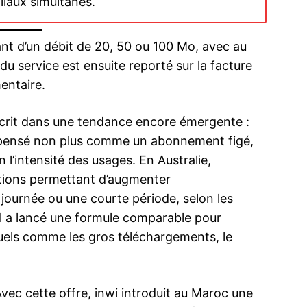
liaux simultanés.
ant d’un débit de 20, 50 ou 100 Mo, avec au
u service est ensuite reporté sur la facture
entaire.
La 5G d’Inw
mobiles
29 March 2
’inscrit dans une tendance encore émergente :
In "Nation"
e, pensé non plus comme un abonnement figé,
’intensité des usages. En Australie,
ptions permettant d’augmenter
cryptage
De la rivalité à l’ouvrage, Maroc Telecom et
 journée ou une courte période, selon les
ble et plus
Inwi bâtissent ensemble l’ossature du
tel a lancé une formule comparable pour
«Maroc Très Haut Débit»
26 June 2025
tuels comme les gros téléchargements, le
In "Business"
Avec cette offre, inwi introduit au Maroc une