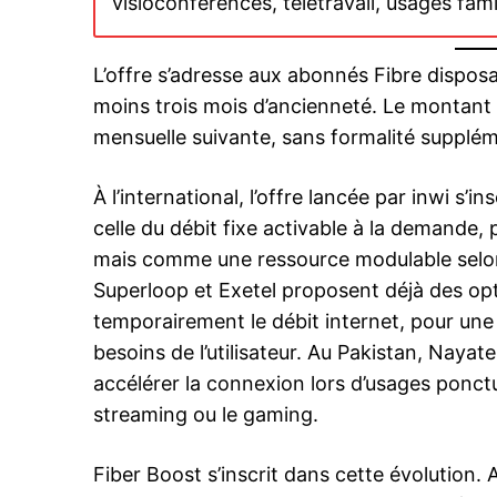
visioconférences, télétravail, usages fami
L’offre s’adresse aux abonnés Fibre dispos
Related
moins trois mois d’ancienneté. Le montant d
mensuelle suivante, sans formalité supplém
À l’international, l’offre lancée par inwi s
celle du débit fixe activable à la demand
mais comme une ressource modulable selon l
Superloop et Exetel proposent déjà des o
Inwi revoit sa gamme fibre : dé
temporairement le débit internet, pour une
d’une offre à la fois plus accessi
besoins de l’utilisateur. Au Pakistan, Naya
performante
23 April 2025
accélérer la connexion lors d’usages ponc
In "Technologie"
streaming ou le gaming.
Fiber Boost s’inscrit dans cette évolution. 