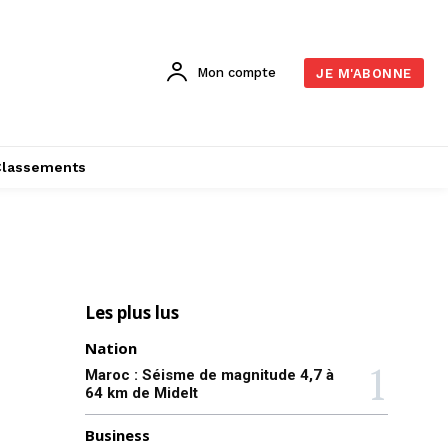
Mon compte
JE M'ABONNE
Classements
Les plus lus
Nation
Maroc : Séisme de magnitude 4,7 à
64 km de Midelt
Business