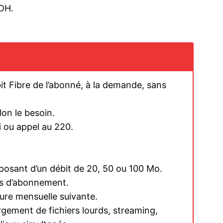
 DH.
ma
ence de
ation
t Fibre de l’abonné, à la demande, sans
Insight Publicatio
lon le besoin.
À propos
 ou appel au 220.
Nous contacter
Formules d’abonnement
posant d’un débit de 20, 50 ou 100 Mo.
Mon compte
s d’abonnement.
ure mensuelle suivante.
gement de fichiers lourds, streaming,
INTENANT