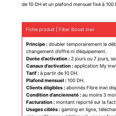
de 10 DH et un plafond mensuel fixé à 100
le1.
Fiche produit | Fiber Boost inwi
l'intellig
l'inform
Principe :
doubler temporairement le débi
changement d’offre ni d’équipement.
Durée d’activation :
2 jours ou 7 jours, se
Canaux d’activation :
application My inwi
Tarif :
à partir de 10 DH.
Plafond mensuel :
100 DH.
Clients éligibles :
abonnés Fibre inwi dis
Condition d’ancienneté :
au moins 3 moi
Facturation :
montant reporté sur la fact
Usages ciblés :
gaming en ligne, téléchar
S'ABONNER MA