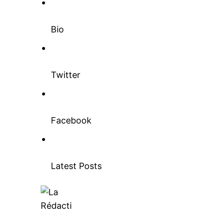
Bio
Related
Twitter
Facebook
Témoignages poignants des res
coronavirus : Désarroi, solitude, 
stigmatisation, douleurs et peur 
7 April 2020
Latest Posts
In "Nation"