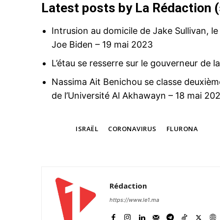
Latest posts by La Rédaction
(
Intrusion au domicile de Jake Sullivan, le
Joe Biden
– 19 mai 2023
L’étau se resserre sur le gouverneur de l
Nassima Ait Benichou se classe deuxième
de l’Université Al Akhawayn
– 18 mai 20
TAGS
ISRAËL
CORONAVIRUS
FLURONA
Rédaction
https://www.le1.ma