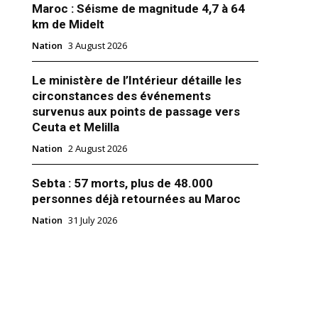
Maroc : Séisme de magnitude 4,7 à 64
km de Midelt
Nation
3 August 2026
Le ministère de l’Intérieur détaille les
as Doukkali doit démissionner
circonstances des événements
de la Santé, Anas Doukkali, a
survenus aux points de passage vers
 quelques jours la presse
Ceuta et Melilla
t quelques professionnels du
s un luxueux Palace de
Nation
2 August 2026
pour leur présenter son « bilan
s «réalisations » de son
2019
Sebta : 57 morts, plus de 48.000
. J’ai beaucoup apprécié le
"
 son…
personnes déjà retournées au Maroc
Nation
31 July 2026