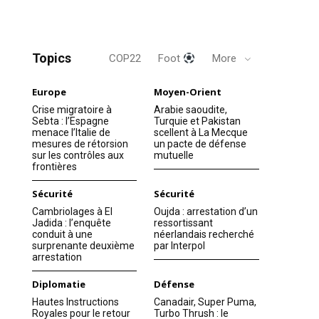
Topics
COP22
Foot
More
Europe
Moyen-Orient
Crise migratoire à
Arabie saoudite,
Sebta : l’Espagne
Turquie et Pakistan
menace l’Italie de
scellent à La Mecque
mesures de rétorsion
un pacte de défense
sur les contrôles aux
mutuelle
frontières
Sécurité
Sécurité
Cambriolages à El
Oujda : arrestation d’un
Jadida : l’enquête
ressortissant
conduit à une
néerlandais recherché
surprenante deuxième
par Interpol
arrestation
Diplomatie
Défense
Hautes Instructions
Canadair, Super Puma,
Royales pour le retour
Turbo Thrush : le