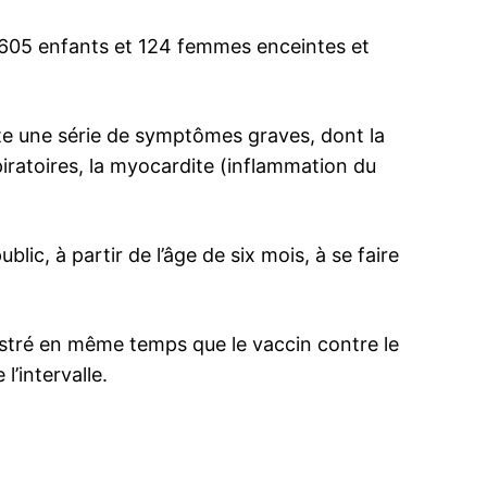
t 605 enfants et 124 femmes enceintes et
ma
ute une série de symptômes graves, dont la
ence de
ratoires, la myocardite (inflammation du
ation
Insight Publicatio
blic, à partir de l’âge de six mois, à se faire
À propos
Nous contacter
Formules d’abonnement
istré en même temps que le vaccin contre le
Mon compte
’intervalle.
INTENANT