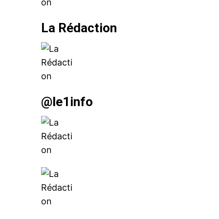
La Rédaction
@le1info