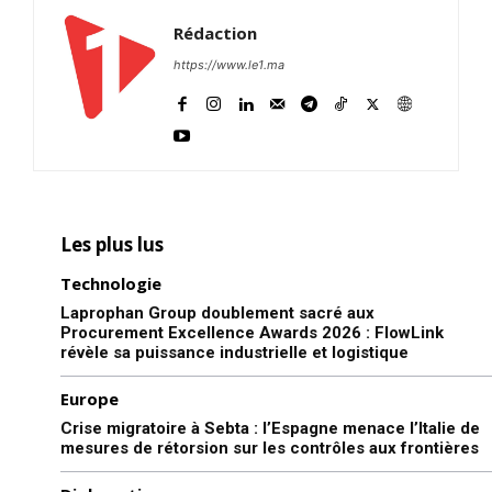
Rédaction
https://www.le1.ma
Les plus lus
Technologie
Laprophan Group doublement sacré aux
Procurement Excellence Awards 2026 : FlowLink
révèle sa puissance industrielle et logistique
le1.ma
Europe
l'intelligence de
Crise migratoire à Sebta : l’Espagne menace l’Italie de
l'information
mesures de rétorsion sur les contrôles aux frontières