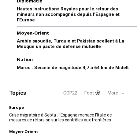
Diplomatie
Hautes Instructions Royales pour le retour des
mineurs non accompagnés depuis l’Espagne et
l’Europe
Moyen-Orient
Arabie saoudite, Turquie et Pakistan scellent à La
Mecque un pacte de défense mutuelle
Nation
Maroc : Séisme de magnitude 4,7 à 64 km de Midelt
S'ABONNER MAINTENANT
Topics
COP22
Foot
More
Insight Publications
Europe
À propos
Crise migratoire à Sebta : l’Espagne menace l’Italie de
mesures de rétorsion sur les contrôles aux frontières
Nous contacter
Moyen-Orient
Formules d’abonnement