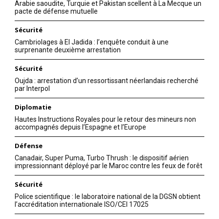
Arabie saoudite, Turquie et Pakistan scellent à La Mecque un
Mon compte
pacte de défense mutuelle
Sécurité
Cambriolages à El Jadida : l’enquête conduit à une
surprenante deuxième arrestation
Related
Sécurité
Oujda : arrestation d’un ressortissant néerlandais recherché
par Interpol
Diplomatie
Hautes Instructions Royales pour le retour des mineurs non
Les Journées Portes
Aux JPO de la DGSN,
accompagnés depuis l’Espagne et l’Europe
Ouvertes de la DGSN
Hammouchi réserve un
prolongées jusqu’au 24 mai à
accueil attentionné à 98
Défense
Rabat
élèves porteurs du Coran
20 May 2026
21 May 2026
Canadair, Super Puma, Turbo Thrush : le dispositif aérien
impressionnant déployé par le Maroc contre les feux de forêt
In "Sécurité"
In "Sécurité"
Sécurité
Police scientifique : le laboratoire national de la DGSN obtient
l’accréditation internationale ISO/CEI 17025