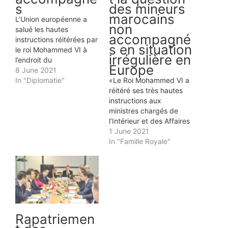
Populaire de Chine, Xi
21 November 2024
Jinping, qui effectue une
In "Famille Royale"
courte visite au Royaume. A
sa descente d’avion à
l’aéroport international
Mohammed V de
Casablanca, le Président…