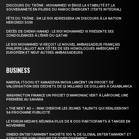
DISCOURS DU TRÔNE : MOHAMMED VI ÉRIGE LA STABILITÉ ET LA
SOUVERAINETÉ EN PILIERS DU MAROC ÉMERGENT (TEXTE INTÉGRAL)
FÊTE DU TRÔNE : SM LE ROI ADRESSERA UN DISCOURS À LA NATION
MERCREDI SOIR
DÉCÈS DE CHEIKH HAMAD : LE ROI MOHAMMED VI PRÉSENTE SES
CONDOLÉANCES À L’ÉMIR DU QATAR
LE ROI MOHAMMED VI REÇOIT LE NOUVEL AMBASSADEUR FRANÇAIS
PHILIPPE LALLIOT AUX CÔTÉS DE SES HOMOLOGUES AMÉRICAIN ET
EUROPÉEN ET NEUF AUTRES AMBASSADEURS
BUSINESS
NAREVA, ITOCHU ET KANADEVIA INOVA LANCENT UN PROJET DE
VALORISATION DES DÉCHETS DE 1,5 MILLIARD DE DOLLARS À CASABLANCA
WASHINGTON FINANCE UN PROJET D’AMMONIAC VERT À LAÂYOUNE, UNE
PREMIÈRE AU SAHARA
« THE NEXT AD » : INWI CHERCHE LES JEUNES TALENTS QUI RÉALISERONT
SA PROCHAINE PUBLICITÉ
LE FORUM MEDAYS RÉUNIRA PLUS DE 8 000 PARTICIPANTS À TANGER EN
NOVEMBRE
CINERJI ENTERTAINMENT RACHÈTE 100 % DE GLOBAL ENTERTAINMENT ET
STRUCTURE SON GROUPE DE DIVERTISSEMENT