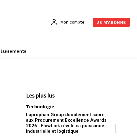
Mon compte
JE M'ABONNE
Classements
Les plus lus
Technologie
Laprophan Group doublement sacré
aux Procurement Excellence Awards
2026 : FlowLink révèle sa puissance
industrielle et logistique