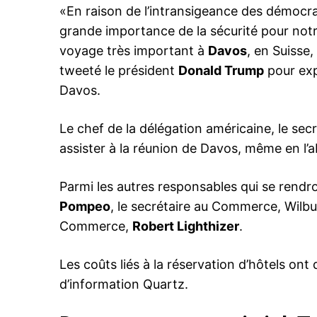
«En raison de l’intransigeance des démocrat
grande importance de la sécurité pour not
voyage très important à
Davos
, en Suisse
tweeté le président
Donald Trump
pour exp
le1.
Davos.
l'intellig
l'inform
Le chef de la délégation américaine, le sec
assister à la réunion de Davos, même en l
Parmi les autres responsables qui se rendro
Pompeo
, le secrétaire au Commerce, Wilbu
Commerce,
Robert Lighthizer
.
Les coûts liés à la réservation d’hôtels ont d
d’information Quartz.
S'ABONNER MA