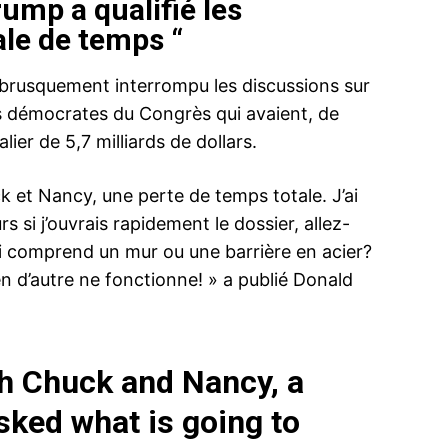
rump a qualifié les
ale de temps “
t brusquement interrompu les discussions sur
s démocrates du Congrès qui avaient, de
Davos : Des «plombiers diplomates»
ier de 5,7 milliards de dollars.
russes suspectés d’espionnage
La police suisse a découvert l’an dernier
deux agents russes présumés, porteurs de
k et Nancy, une perte de temps totale. J’ai
passeports diplomatiques mais l’un disant
être plombier, à Davos, où se tient chaque
s si j’ouvrais rapidement le dossier, allez-
année en janvier le Forum économique
ui comprend un mur ou une barrière en acier?
mondial. «C’était un contrôle de police
22 January 2020
régulier. Les deux hommes avaient des
In "Nation"
en d’autre ne fonctionne! » a publié Donald
Groenland :
passeports diplomatiques russes mais
ur
privé de Mac
n’étaient pas…
med VI
les vins fra
20 January
In "USA"
th Chuck and Nancy, a
asked what is going to