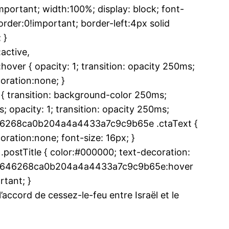
ortant; width:100%; display: block; font-
rder:0!important; border-left:4px solid
 }
ctive,
r { opacity: 1; transition: opacity 250ms;
oration:none; }
transition: background-color 250ms;
 opacity: 1; transition: opacity 250ms;
7646268ca0b204a4a4433a7c9c9b65e .ctaText {
ration:none; font-size: 16px; }
tTitle { color:#000000; text-decoration:
 .ub7646268ca0b204a4a4433a7c9c9b65e:hover
rtant; }
accord de cessez-le-feu entre Israël et le