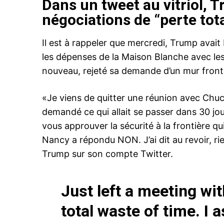
Dans un tweet au vitriol, T
négociations de “perte tot
Il est à rappeler que mercredi, Trump avai
Related
les dépenses de la Maison Blanche avec le
nouveau, rejeté sa demande d’un mur frontal
«Je viens de quitter une réunion avec Chuc
demandé ce qui allait se passer dans 30 jour
vous approuver la sécurité à la frontière q
Nancy a répondu NON. J’ai dit au revoir, ri
Bourita signe à Davos la Charte
constitutive du Conseil de Paix s
Trump sur son compte Twitter.
Instruction de SM le Roi Moham
22 January 2026
In "Diplomatie"
Just left a meeting wi
total waste of time. I 