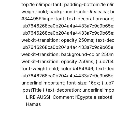
top:1em!important; padding-bottom:1em!imp
weight:bold; background-color:#eaeaea; bo
#34495E!important; text-decoration:none;
.ub7646268ca0b204a4a4433a7c9c9b65e:a
.ub7646268ca0b204a4a4433a7c9c9b65e:hove
webkit-transition: opacity 250ms; text-dec
.ub7646268ca0b204a4a4433a7c9c9b65e { 
webkit-transition: background-color 250ms;
webkit-transition: opacity 250ms; } .ub
font-weight:bold; color:#464646; text-deco
.ub7646268ca0b204a4a4433a7c9c9b65e .pos
underline!important; font-size: 16px; }
.postTitle { text-decoration: underline!impo
LIRE AUSSI
Comment l’Égypte a saboté l’
Hamas