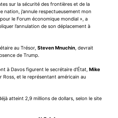
es sur la sécurité des frontières et de la
re nation, j’annule respectueusement mon
, pour le Forum économique mondial », a
liquer l’annulation de son déplacement à
ma
ence de
ation
rétaire au Trésor,
Steven Mnuchin
, devrait
Insight Publicatio
’absence de Trump.
À propos
nt à Davos figurent le secrétaire d’État,
Mike
Nous contacter
r Ross, et le représentant américain au
Formules d’abonnement
Mon compte
éjà atteint 2,9 millions de dollars, selon le site
INTENANT