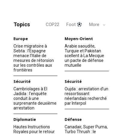
Topics
COP22
Foot
More
Europe
Moyen-Orient
Crise migratoire à
Arabie saoudite,
Sebta : l’Espagne
Turquie et Pakistan
menace l’Italie de
scellent à La Mecque
mesures de rétorsion
un pacte de défense
sur les contrôles aux
mutuelle
frontières
Sécurité
Sécurité
Cambriolages à El
Oujda : arrestation d’un
Jadida : l’enquête
ressortissant
conduit à une
néerlandais recherché
surprenante deuxième
par Interpol
arrestation
Diplomatie
Défense
Hautes Instructions
Canadair, Super Puma,
Royales pour le retour
Turbo Thrush : le