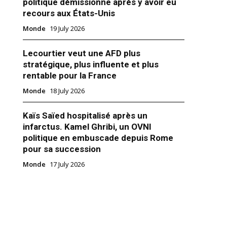
politique démissionne après y avoir eu
recours aux États-Unis
Monde
19 July 2026
Lecourtier veut une AFD plus
stratégique, plus influente et plus
rentable pour la France
Monde
18 July 2026
Kaïs Saïed hospitalisé après un
infarctus. Kamel Ghribi, un OVNI
politique en embuscade depuis Rome
 Trump publie un message
pour sa succession
ron et brandit des tarifs sur
nçais
Monde
17 July 2026
 2026