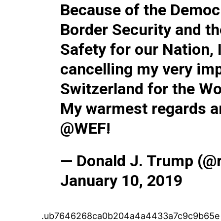
Because of the Democr
Border Security and th
Safety for our Nation, 
cancelling my very imp
Switzerland for the W
My warmest regards an
@WEF
!
— Donald J. Trump (@
January 10, 2019
.ub7646268ca0b204a4a4433a7c9c9b65e { 