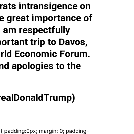
ats intransigence on
e great importance of
I am respectfully
ortant trip to Davos,
orld Economic Forum.
d apologies to the
realDonaldTrump)
padding:0px; margin: 0; padding-