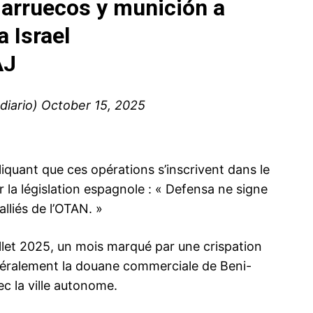
arruecos y munición a
 Israel
AJ
ma
ence de
diario)
October 15, 2025
ation
Insight Publicatio
iquant que ces opérations s’inscrivent dans le
À propos
r la législation espagnole : « Defensa ne signe
Nous contacter
lliés de l’OTAN. »
Formules d’abonnement
Mon compte
uillet 2025, un mois marqué par une crispation
latéralement la douane commerciale de Beni-
ec la ville autonome.
INTENANT