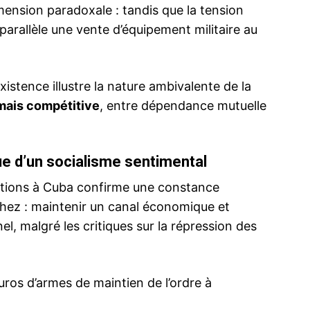
ension paradoxale : tandis que la tension
 parallèle une vente d’équipement militaire au
istence illustre la nature ambivalente de la
Urgent – Biden gèle les contrats de vente
Diplomatie 
d’armes à l’Arabie Saoudite et aux Emirats
marquants en
 mais compétitive
, entre dépendance mutuelle
arabes unis
Jérusalem e
Key Points L’administration Biden a
Les relation
annoncé ce mercredi par la voie du porte-
à rude épre
parole des Affaires étrangères le gel
rapprochés 
que d’un socialisme sentimental
temporaire des ventes d’armes
polémique a
américaines à l’Arabie saoudite et aux
Palestine »
nitions à Cuba confirme une constance
Émirats arabes unis.L’administration
27 January 2021
du PSG au P
7 Novembe
le 7
américaine se donne le temps d’examiner
In "Abraham Accords"
a suivi, et 
In "Monde"
chez : maintenir un canal économique et
t débat
le détail des transactions d’armes d’une
Jérusalem a
l, malgré les critiques sur la répression des
valeur de plusieurs milliards de dollars
approuvées…
uros d’armes de maintien de l’ordre à