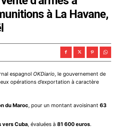
 vente d’armes à
munitions à La Havane,
l
urnal espagnol
OKDiario
, le gouvernement de
deux opérations d’exportation à caractère
ion du Maroc
, pour un montant avoisinant
63
s vers Cuba
, évaluées à
81 600 euros
.