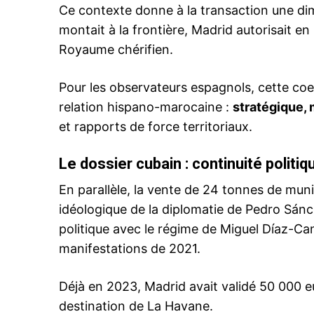
Ce contexte donne à la transaction une dim
montait à la frontière, Madrid autorisait en
Royaume chérifien.
Related
Pour les observateurs espagnols, cette coex
relation hispano-marocaine :
stratégique,
et rapports de force territoriaux.
Le dossier cubain : continuité politi
En parallèle, la vente de 24 tonnes de mu
L’aide américaine à Israël depuis 
idéologique de la diplomatie de Pedro Sán
octobre : entre soutien massif e
politique à Washington
politique avec le régime de Miguel Díaz-Cane
4 September 2025
manifestations de 2021.
In "USA"
Déjà en 2023, Madrid avait validé 50 000 e
destination de La Havane.