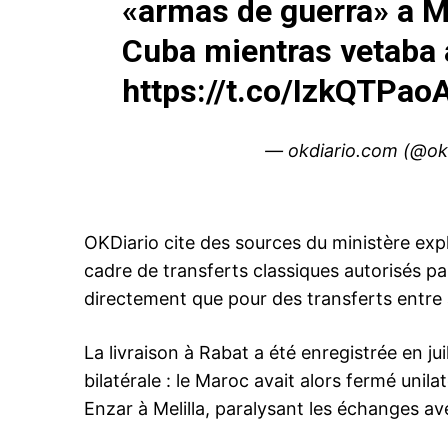
«armas de guerra» a M
Cuba mientras vetaba a
https://t.co/IzkQTPao
le1.
l'intellig
— okdiario.com (@ok
l'inform
OKDiario cite des sources du ministère expl
cadre de transferts classiques autorisés pa
directement que pour des transferts entre a
La livraison à Rabat a été enregistrée en j
bilatérale : le Maroc avait alors fermé uni
Enzar à Melilla, paralysant les échanges av
S'ABONNER MA