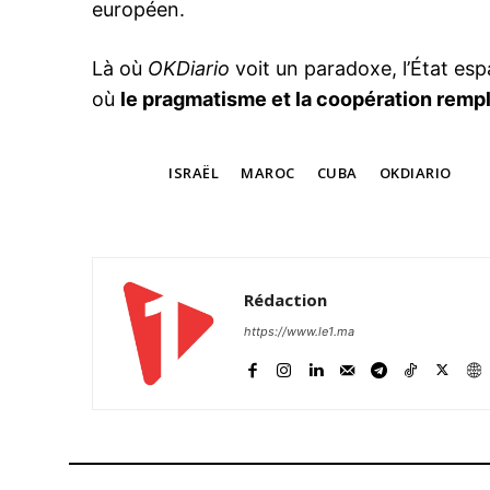
européen.
Là où
OKDiario
voit un paradoxe, l’État esp
où
le pragmatisme et la coopération rempl
TAGS
ISRAËL
MAROC
CUBA
OKDIARIO
Rédaction
https://www.le1.ma