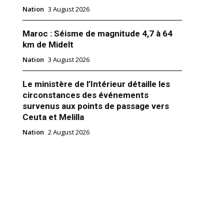
Nation
3 August 2026
Maroc : Séisme de magnitude 4,7 à 64
km de Midelt
Nation
3 August 2026
sous tension : Deux incidents
tre la France et Israël à
t Paris
Le ministère de l’Intérieur détaille les
s franco-israéliennes sont mises
circonstances des événements
uve par une série d'incidents
survenus aux points de passage vers
et symboliques. Entre la
Ceuta et Melilla
utour d’une banderole « Free
 déployée par des supporters
Nation
2 August 2026
arc des Princes, la censure qui
r 2024
la confrontation diplomatique à
près l'intrusion armée de…