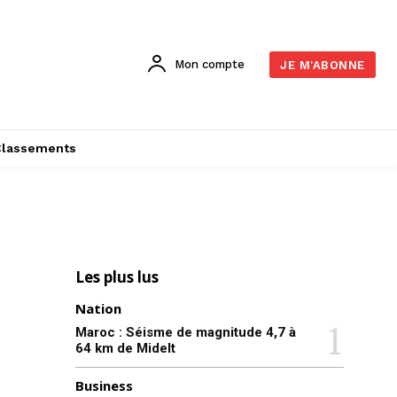
Mon compte
JE M'ABONNE
Classements
Les plus lus
Nation
Maroc : Séisme de magnitude 4,7 à
64 km de Midelt
Business