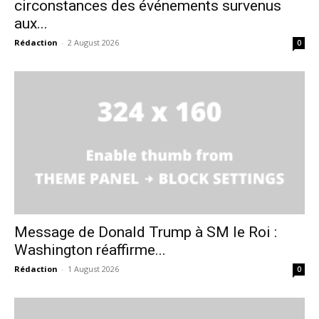
circonstances des événements survenus
aux...
Rédaction
-
2 August 2026
0
S'ABONNER MAINTENANT
Insight Publications
À propos
Nous contacter
Formules d’abonnement
Mon compte
Message de Donald Trump à SM le Roi :
Washington réaffirme...
Rédaction
-
1 August 2026
0