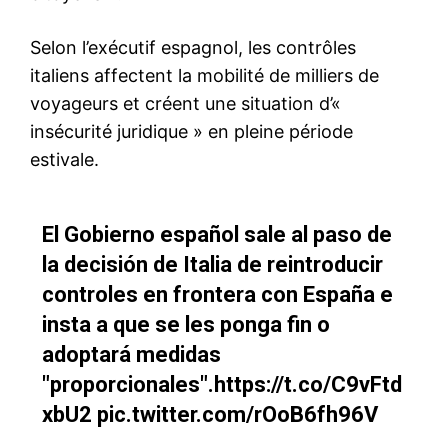
Nous contacter
Formules d’abonnement
Mon compte
Related
Échange constructif entre
Kaja Kallas à Rabat : Bourita
Dubravka Šuica et Nasser
ancre le plan d’autonomie
Bourita sur la crise migratoire
pour le Sahara dans le
de Sebta
logiciel européen
1 August 2026
17 April 2026
In "Diplomatie"
In "Sahara Marocain"
Libye : Paris réunit les