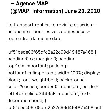
— Agence MAP
(@MAP_Information)
June 20, 2020
Le transport routier, ferroviaire et aérien –
uniquement pour les vols domestiques–
reprendra à la même date.
.uf51bede06f65dfc2a22c99d49487a468 {
padding:0px; margin: 0; padding-
top:1em!important; padding-
bottom:1em!important; width:100%; display:
block; font-weight:bold; background-
color:#eaeaea; border:0!important; border-
left:4px solid #34495E!important; text-
decoration:none; }
.uf51bede06f65dfc2a22c99d49487a468:acti