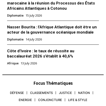
marocaine à la réunion du Processus des États
Africains Atlantiques à Cotonou
Diplomatie
15 July 2026
Nasser Bourita : l’Afrique Atlantique doit être un
acteur de la gouvernance océanique mondiale
Diplomatie
14 July 2026
Côte d’Ivoire : le taux de réussite au
baccalauréat 2026 s’établit à 40,6%
Afrique
13 July 2026
le1.ma
Focus Thématiques
l'intelligence de
l'information
DÉFENSE
CLASSEMENTS
JUSTICE
NATION
ENERGIE
CONJONCTURE
LIFE & STYLE