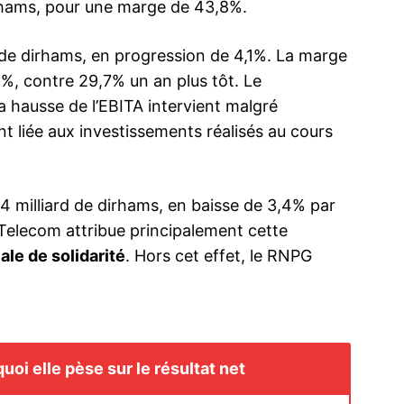
irhams, pour une marge de 43,8%.
s de dirhams, en progression de 4,1%. La marge
5%, contre 29,7% un an plus tôt. Le
la hausse de l’EBITA intervient malgré
Abdeslam A
Tchad
t liée aux investissements réalisés au cours
Il s’était d
tchadienne,
dernier, où 
président I
4 milliard de dirhams, en baisse de 3,4% par
Ahizoune a f
Telecom attribue principalement cette
volonté du
15 March 2
d’accompag
In "Afrique"
 conjugue
Maroc Telecom prépare son second souffle
ale de solidarité
. Hors cet effet, le RNPG
développeme
t 5G et
: l’Afrique et la 5G en moteurs de
dans le ma
croissance
27 October 2025
In "Business"
uoi elle pèse sur le résultat net