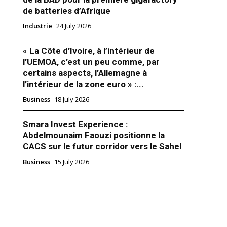
de batteries d’Afrique
Industrie
24 July 2026
« La Côte d’Ivoire, à l’intérieur de
l’UEMOA, c’est un peu comme, par
hizoune à la conquête du
certains aspects, l’Allemagne à
éplacé lui-même à la capitale
l’intérieur de la zone euro » :...
 N’Djamena, le 19 février
Business
18 July 2026
il a été reçu par le
driss Déby Itno. Abdeslam
ait part à son hôte de la forte
Smara Invest Experience :
 Groupe Maroc Telecom
019
Abdelmounaim Faouzi positionne la
ner le Tchad dans son
CACS sur le futur corridor vers le Sahel
nt digital en investissant
rché…
Business
15 July 2026