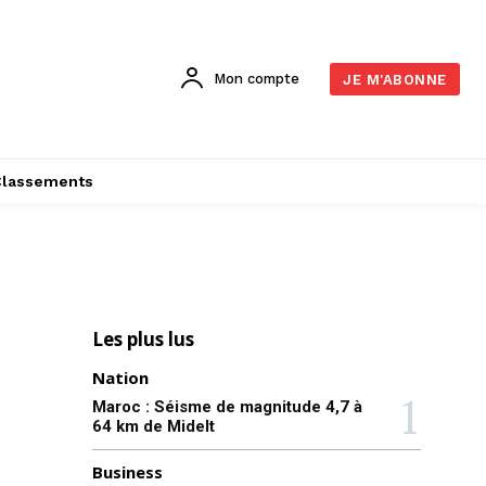
Mon compte
JE M'ABONNE
Classements
Les plus lus
Nation
Maroc : Séisme de magnitude 4,7 à
64 km de Midelt
Business