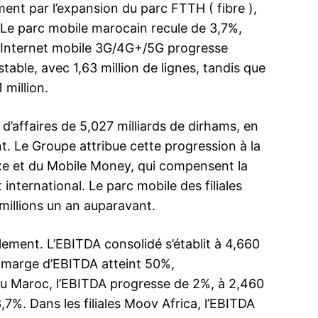
ent par l’expansion du parc FTTH ( fibre ),
. Le parc mobile marocain recule de 3,7%,
arc Internet mobile 3G/4G+/5G progresse
 stable, avec 1,63 million de lignes, tandis que
ma
 million.
ence de
ation
 d’affaires de 5,027 milliards de dirhams, en
Insight Publicatio
. Le Groupe attribue cette progression à la
ixe et du Mobile Money, qui compensent la
À propos
 international. Le parc mobile des filiales
Nous contacter
1 millions un an auparavant.
Formules d’abonnement
Mon compte
lement. L’EBITDA consolidé s’établit à 4,660
a marge d’EBITDA atteint 50%,
u Maroc, l’EBITDA progresse de 2%, à 2,460
7%. Dans les filiales Moov Africa, l’EBITDA
INTENANT