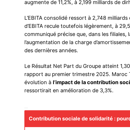
augmente de 11,2%, à 2,199 milliards de d
L’EBITA consolidé ressort à 2,748 milliard
d’EBITA recule toutefois légèrement, à 29,
Related
communiqué précise que, dans les filiales, 
l’augmentation de la charge d’amortissemen
des dernières années.
Le Résultat Net Part du Groupe atteint 1,30
rapport au premier trimestre 2025. Maroc 
Résultats 2025 : Maroc Telecom
évolution à
l’impact de la contribution soci
discipline financière, déploiemen
ressortirait en amélioration de 3,3%.
croissance africaine
13 February 2026
In "Business"
Contribution sociale de solidarité : pourq