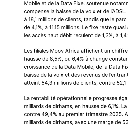
Mobile et de la Data Fixe, soutenue notamm
compense la baisse de la voix et de l’ADSL
à 18,1 millions de clients, tandis que le p
de 4,1%, à 11,15 millions. Le fixe reste quasi
le1.
les accès haut débit reculent de 1,3%, à 1,41
l'intellig
l'inform
Les filiales Moov Africa affichent un chiffre
hausse de 8,5%, ou 6,4% à change constant
croissance de la Data Mobile, de la Data F
baisse de la voix et des revenus de l’entrant
atteint 54,3 millions de clients, contre 52,
La rentabilité opérationnelle progresse éga
milliards de dirhams, en hausse de 6,1%. L
contre 49,4% au premier trimestre 2025. A
milliards de dirhams, avec une marge de 53,
S'ABONNER MA