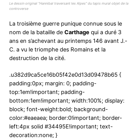
Le dessin original “Hannibal traversant les Alpes” du tapis mural objet de la
controverse
La troisième guerre punique connue sous le
nom de la bataille de
Carthage
qui a duré 3
ans en s’achevant au printemps 146 avant J.-
C. a vu le triomphe des Romains et la
destruction de la cité.
.u382d9ca5ce16b05f42e0d13d09478b65 {
padding:0px; margin: 0; padding-
top:1em!important; padding-
bottom:1em!important; width:100%; display:
block; font-weight:bold; background-
color:#eaeaea; border:0!important; border-
left:4px solid #34495E!important; text-
decoration:none; }