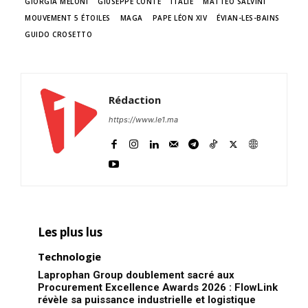
GIORGIA MELONI
GIUSEPPE CONTE
ITALIE
MATTEO SALVINI
MOUVEMENT 5 ÉTOILES
MAGA
PAPE LÉON XIV
ÉVIAN-LES-BAINS
GUIDO CROSETTO
Rédaction
https://www.le1.ma
S'ABONNER MAINTENANT
Insight Publications
Les plus lus
Technologie
À propos
Laprophan Group doublement sacré aux
Nous contacter
Procurement Excellence Awards 2026 : FlowLink
Formules d’abonnement
révèle sa puissance industrielle et logistique