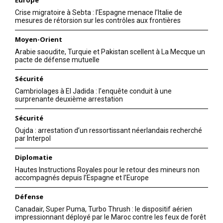
Ahmed Charaï : «Le
Crise migratoire à Sebta : l’Espagne menace l’Italie de
leadership Américain doit
mesures de rétorsion sur les contrôles aux frontières
vaincre les menaces et non
se contenter de les gérer»
Moyen-Orient
21 June 2024
Arabie saoudite, Turquie et Pakistan scellent à La Mecque un
In "Analysis"
pacte de défense mutuelle
Sécurité
Cambriolages à El Jadida : l’enquête conduit à une
surprenante deuxième arrestation
Sécurité
Oujda : arrestation d’un ressortissant néerlandais recherché
par Interpol
Diplomatie
Hautes Instructions Royales pour le retour des mineurs non
accompagnés depuis l’Espagne et l’Europe
Défense
Canadair, Super Puma, Turbo Thrush : le dispositif aérien
impressionnant déployé par le Maroc contre les feux de forêt