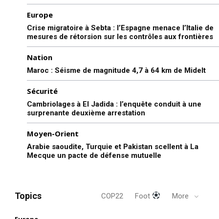
Mon compte
Europe
Crise migratoire à Sebta : l’Espagne menace l’Italie de
mesures de rétorsion sur les contrôles aux frontières
Related
Nation
Maroc : Séisme de magnitude 4,7 à 64 km de Midelt
Sécurité
Cambriolages à El Jadida : l’enquête conduit à une
surprenante deuxième arrestation
Crise de Sebta : l’Italie
La loi Meloni contre les
suspend Schengen avec
manifestations aggrave la
Moyen-Orient
l’Espagne, la Finlande suivra
crise des prisons en Italie
Arabie saoudite, Turquie et Pakistan scellent à La
31 July 2026
3 July 2025
Mecque un pacte de défense mutuelle
In "Europe"
In "Tribune"
Topics
COP22
Foot
More
Europe