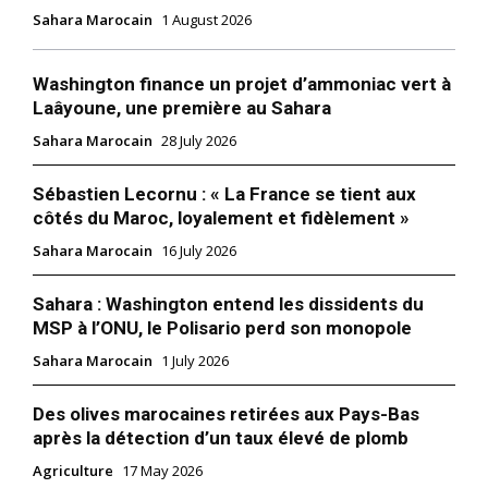
Sahara Marocain
1 August 2026
Washington finance un projet d’ammoniac vert à
Laâyoune, une première au Sahara
Sahara Marocain
28 July 2026
Sébastien Lecornu : « La France se tient aux
côtés du Maroc, loyalement et fidèlement »
S'ABONNER MAINTENANT
Sahara Marocain
16 July 2026
Sahara : Washington entend les dissidents du
MSP à l’ONU, le Polisario perd son monopole
Insight Publications
Sahara Marocain
1 July 2026
À propos
Des olives marocaines retirées aux Pays-Bas
après la détection d’un taux élevé de plomb
Nous contacter
Agriculture
17 May 2026
Formules d’abonnement