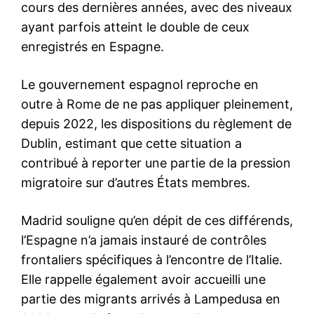
Nous contacter
Formules d’abonnement
Mon compte
Related
Trump remplace le secrétaire
d’État Rex Tillerson par le
patron de la CIA Mike
Pompro
13 March 2018
In "USA"
Abdellatif Hammouchi reçoit
Mike Pompeo au siège de la
DGST à Témara
5 December 2019
In "USA"