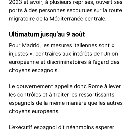
Frappes en Iran : une
personne clé manque à
l’appel dans le «Situation
Room»
22 June 2025
In "USA"