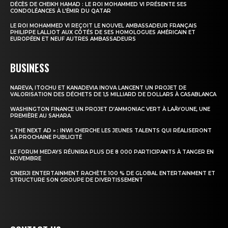
DÉCÈS DE CHEIKH HAMAD : LE ROI MOHAMMED VI PRÉSENTE SES
CONDOLÉANCES À L’ÉMIR DU QATAR
Insight Publications
LE ROI MOHAMMED VI REÇOIT LE NOUVEL AMBASSADEUR FRANÇAIS
PHILIPPE LALLIOT AUX CÔTÉS DE SES HOMOLOGUES AMÉRICAIN ET
À propos
EUROPÉEN ET NEUF AUTRES AMBASSADEURS
Nous contacter
BUSINESS
Formules d’abonnement
Mon compte
NAREVA, ITOCHU ET KANADEVIA INOVA LANCENT UN PROJET DE
VALORISATION DES DÉCHETS DE 1,5 MILLIARD DE DOLLARS À CASABLANCA
WASHINGTON FINANCE UN PROJET D’AMMONIAC VERT À LAÂYOUNE, UNE
PREMIÈRE AU SAHARA
« THE NEXT AD » : INWI CHERCHE LES JEUNES TALENTS QUI RÉALISERONT
SA PROCHAINE PUBLICITÉ
LE FORUM MEDAYS RÉUNIRA PLUS DE 8 000 PARTICIPANTS À TANGER EN
NOVEMBRE
CINERJI ENTERTAINMENT RACHÈTE 100 % DE GLOBAL ENTERTAINMENT ET
STRUCTURE SON GROUPE DE DIVERTISSEMENT