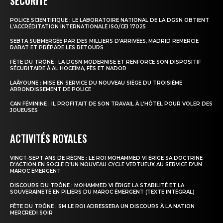
SÉCURITÉ
POLICE SCIENTIFIQUE : LE LABORATOIRE NATIONAL DE LA DGSN OBTIENT
le1.ma
L’ACCRÉDITATION INTERNATIONALE ISO/CEI 17025
l'intelligence de
SEBTA SUBMERGÉE PAR DES MILLIERS D’ARRIVÉES, MADRID REMERCIE
RABAT ET PRÉPARE LES RETOURS
l'information
FÊTE DU TRÔNE : LA DGSN MODERNISE ET RENFORCE SON DISPOSITIF
SÉCURITAIRE À AL HOCEÏMA, FÈS ET NADOR
LAÂYOUNE : MISE EN SERVICE DU NOUVEAU SIÈGE DU TROISIÈME
ARRONDISSEMENT DE POLICE
CAN FÉMININE : IL PROFITAIT DE SON TRAVAIL À L’HÔTEL POUR VOLER DES
JOUEUSES
ACTIVITÉS ROYALES
VINGT-SEPT ANS DE RÈGNE : LE ROI MOHAMMED VI ÉRIGE SA DOCTRINE
D’ACTION EN SOCLE D’UN NOUVEAU CYCLE VERTUEUX AU SERVICE D’UN
MAROC ÉMERGENT
DISCOURS DU TRÔNE : MOHAMMED VI ÉRIGE LA STABILITÉ ET LA
S'ABONNER MAINTENANT
SOUVERAINETÉ EN PILIERS DU MAROC ÉMERGENT (TEXTE INTÉGRAL)
FÊTE DU TRÔNE : SM LE ROI ADRESSERA UN DISCOURS À LA NATION
MERCREDI SOIR