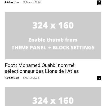
Rédaction
-
18 March 2026
0
S'ABONNER MAINTENANT
Insight Publications
À propos
Nous contacter
Formules d’abonnement
Foot : Mohamed Ouahbi nommé
Mon compte
sélectionneur des Lions de l’Atlas
Rédaction
-
6 March 2026
0