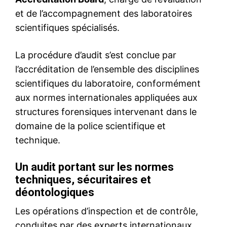
Mon compte
Related
Game changer : Fouzi Lekjaa
Fouzi Lekjaa et Nasser
rejoint le PAM et se présente
Bourita à l’Ambassade du
aux législatives à Berkane
Maroc à Santiago avant la
21 July 2026
grande finale du Mondial U20
In "Politique"
19 October 2025
In "Nation"