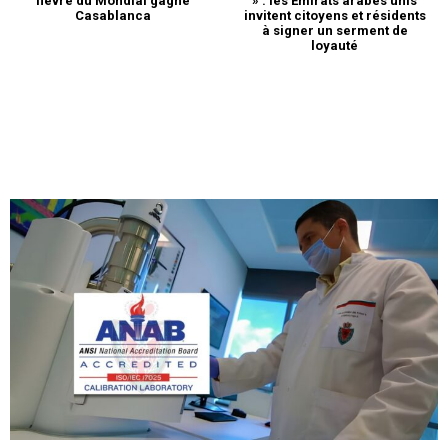
fièvre du Mondial gagne
» : les Émirats arabes unis
Casablanca
invitent citoyens et résidents
à signer un serment de
loyauté