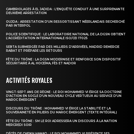
CAMBRIOLAGES À EL JADIDA : L’ENQUÊTE CONDUIT À UNE SURPRENANTE
DEUXIÈME ARRESTATION
OUJDA : ARRESTATION D’UN RESSORTISSANT NÉERLANDAIS RECHERCHÉ
PAR INTERPOL
POLICE SCIENTIFIQUE : LE LABORATOIRE NATIONAL DE LA DGSN OBTIENT
L’ACCRÉDITATION INTERNATIONALE ISO/CEI 17025
SEBTA SUBMERGÉE PAR DES MILLIERS D’ARRIVÉES, MADRID REMERCIE
RABAT ET PRÉPARE LES RETOURS
FÊTE DU TRÔNE : LA DGSN MODERNISE ET RENFORCE SON DISPOSITIF
SÉCURITAIRE À AL HOCEÏMA, FÈS ET NADOR
ACTIVITÉS ROYALES
VINGT-SEPT ANS DE RÈGNE : LE ROI MOHAMMED VI ÉRIGE SA DOCTRINE
D’ACTION EN SOCLE D’UN NOUVEAU CYCLE VERTUEUX AU SERVICE D’UN
MAROC ÉMERGENT
DISCOURS DU TRÔNE : MOHAMMED VI ÉRIGE LA STABILITÉ ET LA
SOUVERAINETÉ EN PILIERS DU MAROC ÉMERGENT (TEXTE INTÉGRAL)
FÊTE DU TRÔNE : SM LE ROI ADRESSERA UN DISCOURS À LA NATION
MERCREDI SOIR
DÉCÈS DE CHEIKH HAMAD : LE ROI MOHAMMED VI PRÉSENTE SES