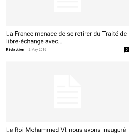
La France menace de se retirer du Traité de
libre-échange avec...
S'ABONNER MAINTENANT
Rédaction
-
2 May 2016
0
Insight Publications
À propos
Nous contacter
Formules d’abonnement
Mon compte
Le Roi Mohammed VI: nous avons inauguré