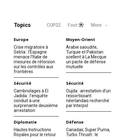
Topics
COP22
Foot
More
Europe
Moyen-Orient
Crise migratoire à
Arabie saoudite,
Sebta : l’Espagne
Turquie et Pakistan
menace l’Italie de
scellent à La Mecque
mesures de rétorsion
un pacte de défense
sur les contrôles aux
mutuelle
frontières
Sécurité
Sécurité
Cambriolages à El
Oujda : arrestation d’un
Jadida : l’enquête
ressortissant
conduit à une
néerlandais recherché
surprenante deuxième
par Interpol
arrestation
Diplomatie
Défense
Hautes Instructions
Canadair, Super Puma,
Royales pour le retour
Turbo Thrush : le