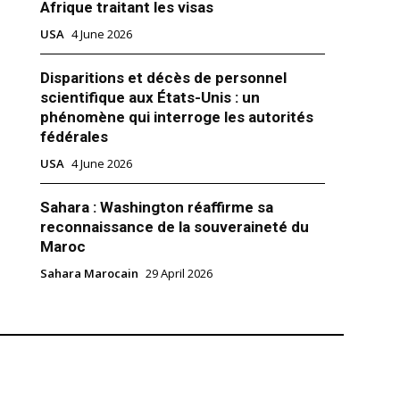
Afrique traitant les visas
USA
4 June 2026
Disparitions et décès de personnel
finit sur une note mitigée,
scientifique aux États-Unis : un
l’accord commercial USA-Chine
phénomène qui interroge les autorités
e New York a fini sur une note
credi, la progression des
fédérales
hnologiques ayant été
USA
4 June 2026
cée en toute fin de séance par
de Donald Trump mettant en
rennité de l’accord commercial
Sahara : Washington réaffirme sa
but d’année avec la Chine.
reconnaissance de la souveraineté du
ait ou non…
Maroc
Sahara Marocain
29 April 2026