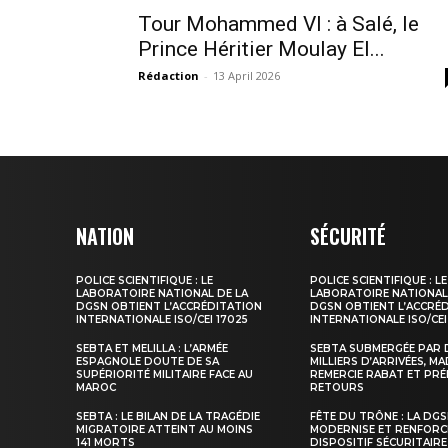
Tour Mohammed VI : à Salé, le
Prince Héritier Moulay El...
Rédaction
-
13 April 2026
le1.
l'intellig
NATION
SÉCURITÉ
l'inform
POLICE SCIENTIFIQUE : LE
POLICE SCIENTIFIQUE : LE
LABORATOIRE NATIONAL DE LA
LABORATOIRE NATIONAL
DGSN OBTIENT L’ACCRÉDITATION
DGSN OBTIENT L’ACCRÉ
INTERNATIONALE ISO/CEI 17025
INTERNATIONALE ISO/CEI
SEBTA ET MELILLA : L’ARMÉE
SEBTA SUBMERGÉE PAR 
ESPAGNOLE DOUTE DE SA
MILLIERS D’ARRIVÉES, M
SUPÉRIORITÉ MILITAIRE FACE AU
REMERCIE RABAT ET PRÉ
MAROC
RETOURS
SEBTA : LE BILAN DE LA TRAGÉDIE
FÊTE DU TRÔNE : LA DG
MIGRATOIRE ATTEINT AU MOINS
MODERNISE ET RENFORC
141 MORTS
DISPOSITIF SÉCURITAIRE