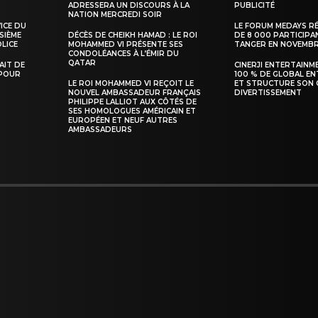
ADRESSERA UN DISCOURS À LA
PUBLICITÉ
NATION MERCREDI SOIR
VICE DU
LE FORUM MEDAYS R
SIÈME
DÉCÈS DE CHEIKH HAMAD : LE ROI
DE 8 000 PARTICIPA
LICE
MOHAMMED VI PRÉSENTE SES
TANGER EN NOVEMB
INTENANT
CONDOLÉANCES À L’ÉMIR DU
QATAR
TAIT DE
CINERJI ENTERTAINM
 POUR
100 % DE GLOBAL E
LE ROI MOHAMMED VI REÇOIT LE
ET STRUCTURE SON 
NOUVEL AMBASSADEUR FRANÇAIS
DIVERTISSEMENT
PHILIPPE LALLIOT AUX CÔTÉS DE
SES HOMOLOGUES AMÉRICAIN ET
EUROPÉEN ET NEUF AUTRES
AMBASSADEURS