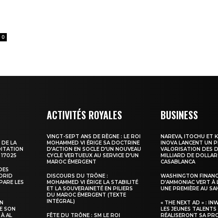
0
ma
ence de
ACTIVITÉS ROYALES
BUSINESS
ation
Insight Publicatio
VINGT-SEPT ANS DE RÈGNE : LE ROI
NAREVA, ITOCHU ET 
 DE LA
MOHAMMED VI ÉRIGE SA DOCTRINE
INOVA LANCENT UN 
DITATION
D’ACTION EN SOCLE D’UN NOUVEAU
VALORISATION DES D
 17025
CYCLE VERTUEUX AU SERVICE D’UN
MILLIARD DE DOLLAR
MAROC ÉMERGENT
CASABLANCA
À propos
DES
ADRID
DISCOURS DU TRÔNE :
WASHINGTON FINANC
Nous contacter
PARE LES
MOHAMMED VI ÉRIGE LA STABILITÉ
D’AMMONIAC VERT À 
ET LA SOUVERAINETÉ EN PILIERS
UNE PREMIÈRE AU S
Formules d’abonnement
DU MAROC ÉMERGENT (TEXTE
INTÉGRAL)
SN
« THE NEXT AD » : IN
Mon compte
E SON
LES JEUNES TALENTS
 À AL
FÊTE DU TRÔNE : SM LE ROI
RÉALISERONT SA PR