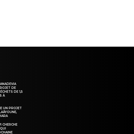
ns
KANADEVIA
PROJET DE
ÉCHETS DE 1,5
S À
E UN PROJET
LAÂYOUNE,
AHARA
WI CHERCHE
 QUI
OCHAINE