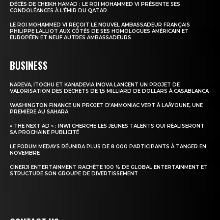
DÉCÈS DE CHEIKH HAMAD : LE ROI MOHAMMED VI PRÉSENTE SES
CONDOLÉANCES À L’ÉMIR DU QATAR
Insight Publications
LE ROI MOHAMMED VI REÇOIT LE NOUVEL AMBASSADEUR FRANÇAIS
PHILIPPE LALLIOT AUX CÔTÉS DE SES HOMOLOGUES AMÉRICAIN ET
À propos
EUROPÉEN ET NEUF AUTRES AMBASSADEURS
Nous contacter
BUSINESS
Formules d’abonnement
Mon compte
NAREVA, ITOCHU ET KANADEVIA INOVA LANCENT UN PROJET DE
VALORISATION DES DÉCHETS DE 1,5 MILLIARD DE DOLLARS À CASABLANCA
WASHINGTON FINANCE UN PROJET D’AMMONIAC VERT À LAÂYOUNE, UNE
PREMIÈRE AU SAHARA
« THE NEXT AD » : INWI CHERCHE LES JEUNES TALENTS QUI RÉALISERONT
SA PROCHAINE PUBLICITÉ
LE FORUM MEDAYS RÉUNIRA PLUS DE 8 000 PARTICIPANTS À TANGER EN
NOVEMBRE
CINERJI ENTERTAINMENT RACHÈTE 100 % DE GLOBAL ENTERTAINMENT ET
STRUCTURE SON GROUPE DE DIVERTISSEMENT