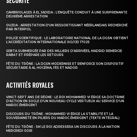
SÉCURITÉ
CAMBRIOLAGES À EL JADIDA : L’ENQUÊTE CONDUIT À UNE SURPRENANTE
le1.ma
DEUXIÈME ARRESTATION
l'intelligence de
OUJDA : ARRESTATION D’UN RESSORTISSANT NÉERLANDAIS RECHERCHÉ
PAR INTERPOL
l'information
POLICE SCIENTIFIQUE : LE LABORATOIRE NATIONAL DE LA DGSN OBTIENT
L’ACCRÉDITATION INTERNATIONALE ISO/CEI 17025
SEBTA SUBMERGÉE PAR DES MILLIERS D’ARRIVÉES, MADRID REMERCIE
RABAT ET PRÉPARE LES RETOURS
FÊTE DU TRÔNE : LA DGSN MODERNISE ET RENFORCE SON DISPOSITIF
SÉCURITAIRE À AL HOCEÏMA, FÈS ET NADOR
ACTIVITÉS ROYALES
VINGT-SEPT ANS DE RÈGNE : LE ROI MOHAMMED VI ÉRIGE SA DOCTRINE
D’ACTION EN SOCLE D’UN NOUVEAU CYCLE VERTUEUX AU SERVICE D’UN
MAROC ÉMERGENT
DISCOURS DU TRÔNE : MOHAMMED VI ÉRIGE LA STABILITÉ ET LA
S'ABONNER MAINTENANT
SOUVERAINETÉ EN PILIERS DU MAROC ÉMERGENT (TEXTE INTÉGRAL)
FÊTE DU TRÔNE : SM LE ROI ADRESSERA UN DISCOURS À LA NATION
MERCREDI SOIR