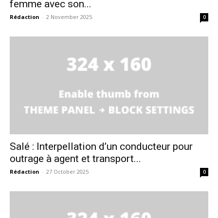
femme avec son...
Rédaction
-
2 November 2025
0
S'ABONNER MAINTENANT
Insight Publications
À propos
Nous contacter
Formules d’abonnement
Salé : Interpellation d’un conducteur pour
Mon compte
outrage à agent et transport...
Rédaction
-
27 October 2025
0