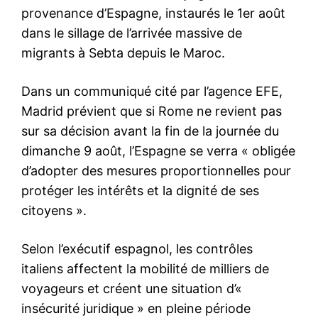
Le Trésor US prévoit
d’emprunter la somme record
de 3.000 milliards de dollars
au deuxième trimestre
5 May 2020
In "USA"