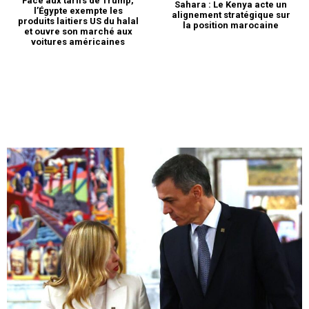
Face aux tarifs de Trump,
Sahara : Le Kenya acte un
l’Égypte exempte les
alignement stratégique sur
produits laitiers US du halal
la position marocaine
et ouvre son marché aux
voitures américaines
le1.ma
l'intelligence de
l'information