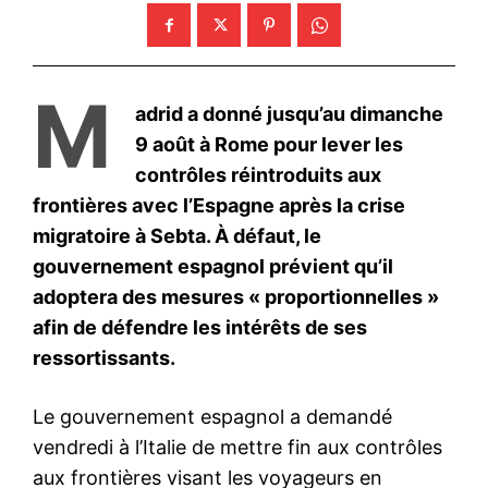
Mon compte
Related
Les États-Unis suspendent
Roche injecte 50 milliards de
les entretiens de visas pour
dollars aux États-Unis pour
étudiants et chercheurs
anticiper les tarifs Trump et
étrangers
créer 12 000 emplois
28 May 2025
22 April 2025
In "USA"
In "Monde"