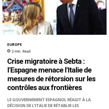
Related
Trois diplomates qataris
Une accolade entre un
périssent dans un accident
ministre israélien et le chef de
de la route à Charm el-
la diplomatie qatarie scelle la
Cheikh, à la veille du sommet
première phase d’un accord
international sur Gaza
de paix à Gaza
11 October 2025
9 October 2025
In "Moyen-Orient"
In "Moyen-Orient"