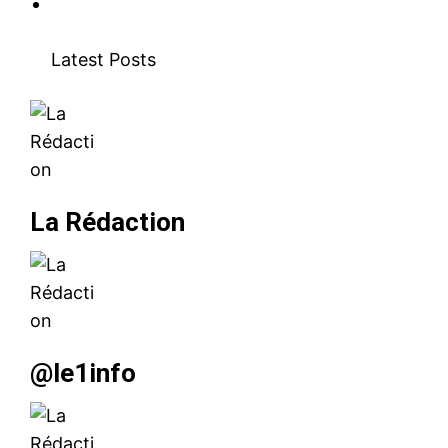
Trump dit que l’explosion de
Beyrouth semble avoir été
Latest Posts
causée par une bombe
5 August 2020
In "USA"
La Rédaction
@le1info