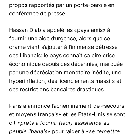
propos rapportés par un porte-parole en
conférence de presse.
Hassan Diab a appelé les «pays amis» à
fournir une aide d’urgence, alors que ce
drame vient s’ajouter à l’immense détresse
des Libanais: le pays connaît sa pire crise
économique depuis des décennies, marquée
S'ABONNER MAINTENANT
par une dépréciation monétaire inédite, une
hyperinflation, des licenciements massifs et
des restrictions bancaires drastiques.
Insight Publications
Paris a annoncé l’acheminement de «secours
et moyens français» et les Etats-Unis se sont
À propos
dit «
prêts à fournir (leur) assistance au
Nous contacter
peuple libanais
» pour l’aider à «
se remettre
Formules d’abonnement