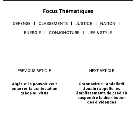
Focus Thématiques
DÉFENSE
CLASSEMENTS
JUSTICE
NATION
ENERGIE
CONJONCTURE
LIFE & STYLE
S'ABONNER MAINTENANT
PREVIOUS ARTICLE
NEXT ARTICLE
Algérie: le pouvoir veut
Coronavirus : Abdellatif
enterrer la contestation
Jouahri appelle les
grâce au virus
établissements de crédit à
Insight Publications
suspendre la distribution
des dividendes
À propos
Nous contacter
Formules d’abonnement