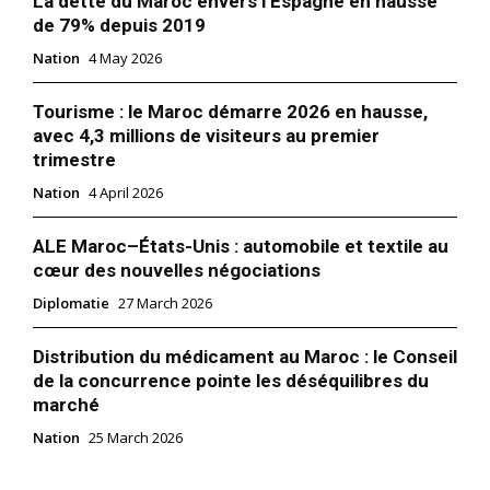
La dette du Maroc envers l’Espagne en hausse
de 79% depuis 2019
Nation
4 May 2026
Tourisme : le Maroc démarre 2026 en hausse,
avec 4,3 millions de visiteurs au premier
trimestre
Nation
4 April 2026
ALE Maroc–États-Unis : automobile et textile au
cœur des nouvelles négociations
Diplomatie
27 March 2026
Distribution du médicament au Maroc : le Conseil
le1.ma
de la concurrence pointe les déséquilibres du
l'intelligence de
marché
l'information
Nation
25 March 2026