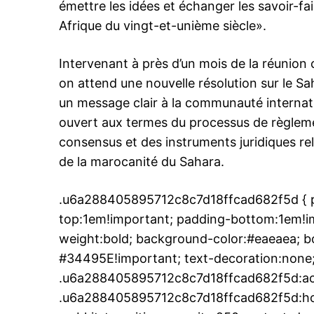
émettre les idées et échanger les savoir-fa
Afrique du vingt-et-unième siècle».
Intervenant à près d’un mois de la réunion 
on attend une nouvelle résolution sur le S
un message clair à la communauté internatio
ouvert aux termes du processus de règlemen
consensus et des instruments juridiques re
de la marocanité du Sahara.
.u6a288405895712c8c7d18ffcad682f5d { pa
top:1em!important; padding-bottom:1em!imp
weight:bold; background-color:#eaeaea; bo
#34495E!important; text-decoration:none;
.u6a288405895712c8c7d18ffcad682f5d:ac
.u6a288405895712c8c7d18ffcad682f5d:hover