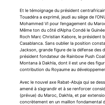
S'ABONNER MA
Et le témoignage du président centrafricain
Touadéra a exprimé, jeudi au siège de l’O
Mohammed VI pour l’engagement du Maroc a
Related
Même ton du côté d’Alpha Condé le Guinéen 
Crans-Montana 2017 à Dakhla, 
Roch Marc Christian Kabore, le président b
d’envoi de la 3ème édition du Fo
Casablanca. Sans oublier la position cons
irrite Alger
C’est sur fond d’une irritation pa
Jackson, grande figure de la défense des d
polisario et de son parrain l’Algér
président fondateur de Rainbow Push Coalit
Forum de Crans-Montana a ouve
Montana à Dakhla, dont il est une des figur
travaux, vendredi matin à Dakhla
Haut patronage de SM le Roi 
contribution du Royaume au développement
VI, avec la participation de plus
17 March 2017
pays représentés par des person
In "Nation"
haut…
Avec le nouvel axe Rabat-Abuja qui se dess
amené à s’agrandir et à se renforcer consi
(prévue) du Maroc, Dakhla, et par extensio
concrètement en un maillon fondamental de 