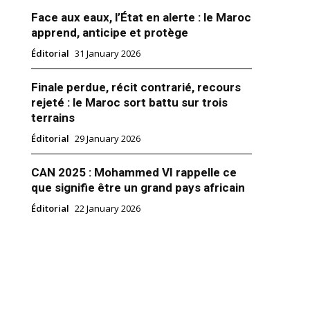
Face aux eaux, l’État en alerte : le Maroc
apprend, anticipe et protège
Éditorial
31 January 2026
Finale perdue, récit contrarié, recours
rejeté : le Maroc sort battu sur trois
une, la CFCIM inaugure sa
terrains
légation Régionale à Dakhla
 d’ambassadeurs africains au
Éditorial
29 January 2026
 partenariat avec la Région de
d Eddahab, la Chambre
CAN 2025 : Mohammed VI rappelle ce
de Commerce et d’Industrie du
M), va inaugurer, ce vendredi,
que signifie être un grand pays africain
Délégation Régionale de
19
Éditorial
22 January 2026
’agit de la deuxième antenne
Marocain"
dans les provinces du sud
près celle…