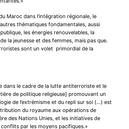
ntarités.»
 du Maroc dans l’intégration régionale, le
d’autres thématiques fondamentales, aussi
 publique, les énergies renouvelables, la
ma
e de la jeunesse et des femmes, mais pas que.
ence de
erroristes sont un volet primordial de la
ation
Insight Publicatio
À propos
dans le cadre de la lutte antiterroriste et le
Nous contacter
ière de politique religieuse] promouvant un
Formules d’abonnement
ogie de l’extrémisme et du repli sur soi (…) est
Mon compte
ntribution du royaume aux opérations de
re des Nations Unies, et les initiatives de
 conflits par les moyens pacifiques.»