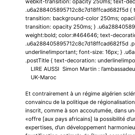
webkit-transition: opacity 250ms; text-dec
.u6a288405895712c8c7d18ffcad682f5d { tr
transition: background-color 250ms; opacit
transition: opacity 250ms; } .u6a2884058
weight:bold; color:#464646; text-decoratio
.u6a288405895712c8c7d18ffcad682f5d .post
underline!important; font-size: 16px; } 
.postTitle { text-decoration: underline!impo
LIRE AUSSI
Simon Martin : l’ambassadeur 
UK-Maroc
Et contrairement à un régime algérien sclé
convaincu de la politique de régionalisatio
inscrit, comme à son accoutumée, dans une c
«offre [aux pays africains] la possibilité d’
expertises, d’un développement harmonieux 