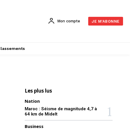
Mon compte
JE M'ABONNE
Classements
Les plus lus
Nation
Maroc : Séisme de magnitude 4,7 à
64 km de Midelt
Business