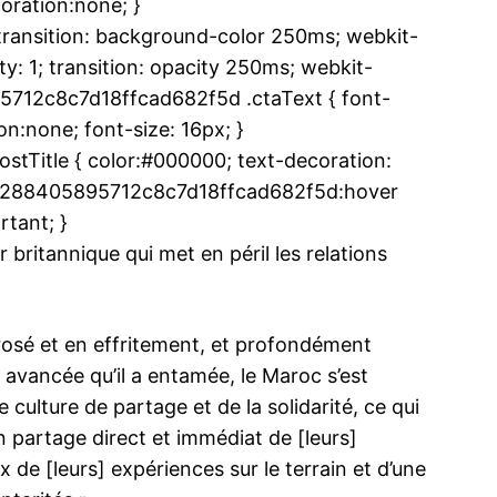
oration:none; }
ansition: background-color 250ms; webkit-
y: 1; transition: opacity 250ms; webkit-
95712c8c7d18ffcad682f5d .ctaText { font-
n:none; font-size: 16px; }
Title { color:#000000; text-decoration:
.u6a288405895712c8c7d18ffcad682f5d:hover
rtant; }
britannique qui met en péril les relations
rosé et en effritement, et profondément
n avancée qu’il a entamée, le Maroc s’est
ulture de partage et de la solidarité, ce qui
un partage direct et immédiat de [leurs]
de [leurs] expériences sur le terrain et d’une