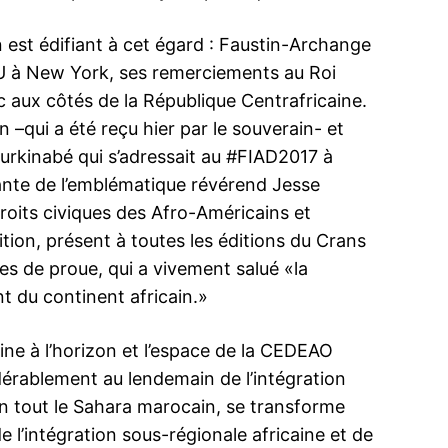
INTENANT
 est édifiant à cet égard : Faustin-Archange
NU à New York, ses remerciements au Roi
ux côtés de la République Centrafricaine.
–qui a été reçu hier par le souverain- et
coup
Crans-Montana 2017: L’Afrique au centre
Après Laâyo
urkinabé qui s’adressait au #FIAD2017 à
rum qui
de la Lettre royale (Texte intégral)
nouvelle Dé
tante de l’emblématique révérend
Jesse
SM le Roi Mohammed VI, que Dieu
En présence
lpable du
L’assiste, a adressé un message aux
Maroc, et en
roits civiques des Afro-Américains et
ie que le
participants à l’édition 2017 du Forum de
Dakhla-Oue
ion, présent à toutes les éditions du Crans
rt ses
Crans-Montana qui s’est ouverte vendredi
Française 
es de proue, qui a vivement salué «la
, sous le
à Dakhla. Voici le texte intégral du
Maroc (CFCI
Mohammed
Message Royal dont lecture a été donnée
17 March 2017
sa nouvelle 
1 March 20
 du continent africain.»
 de 150
par le président de la région de Dakhla-
In "Famille Royale"
Dakhla. Il s
In "Sahara 
nalités de
Oued Eddahab, M. Ynja…
régionale, 
marocain, a
ine à l’horizon et l’espace de la CEDEAO
dérablement au lendemain de l’intégration
n tout le Sahara marocain, se transforme
l’intégration sous-régionale africaine et de