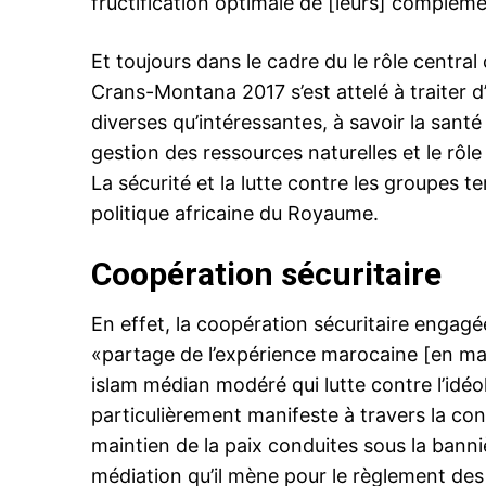
fructification optimale de [leurs] compléme
Et toujours dans le cadre du le rôle central
Crans-Montana 2017 s’est attelé à traiter 
diverses qu’intéressantes, à savoir la santé
le1.
gestion des ressources naturelles et le rôl
l'intellig
La sécurité et la lutte contre les groupes t
l'inform
politique africaine du Royaume.
Coopération sécuritaire
En effet,
la coopération sécuritaire engagée 
«partage de l’expérience marocaine [en mat
islam médian modéré qui lutte contre l’idéol
particulièrement manifeste à travers la co
maintien de la paix conduites sous la banniè
médiation qu’il mène pour le règlement des