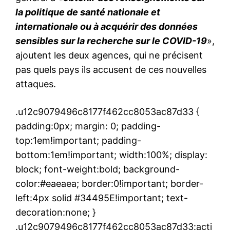
la politique de santé nationale et
internationale ou à acquérir des données
sensibles sur la recherche sur le COVID-19
»,
ajoutent les deux agences, qui ne précisent
pas quels pays ils accusent de ces nouvelles
attaques.
.u12c9079496c8177f462cc8053ac87d33 {
padding:0px; margin: 0; padding-
top:1em!important; padding-
bottom:1em!important; width:100%; display:
block; font-weight:bold; background-
color:#eaeaea; border:0!important; border-
left:4px solid #34495E!important; text-
decoration:none; }
.u12c9079496c8177f462cc8053ac87d33:acti