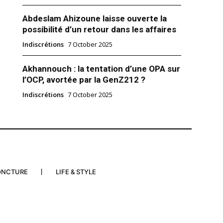
Abdeslam Ahizoune laisse ouverte la
possibilité d’un retour dans les affaires
Indiscrétions
7 October 2025
Akhannouch : la tentation d’une OPA sur
l’OCP, avortée par la GenZ212 ?
ble, Ilyas El Omari retrouve sa
 ses cheveux
Indiscrétions
7 October 2025
VRP du projet de la Cité
 Tanger Tech, Ilyas El Omari
e drôle d’éruption médiatique.
 politicien s’est montré à la télé
ew China TV, avec un look, pour
n puisse dire, inattendu. Exit sa
gendaire, l’ancien SG du PAM…
ONCTURE
LIFE & STYLE