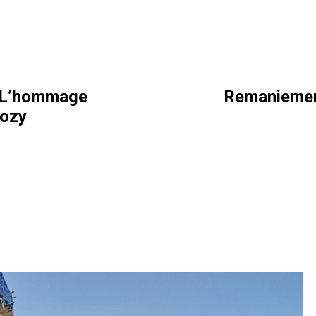
: L’hommage
Remaniement
kozy