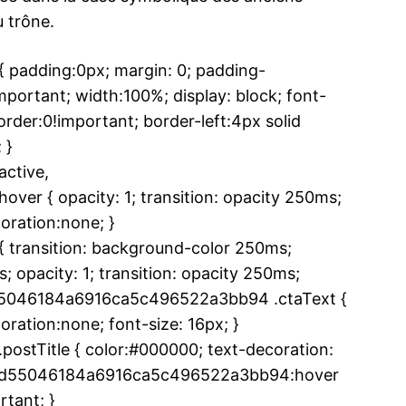
u trône.
adding:0px; margin: 0; padding-
ortant; width:100%; display: block; font-
rder:0!important; border-left:4px solid
 }
ctive,
r { opacity: 1; transition: opacity 250ms;
oration:none; }
ransition: background-color 250ms;
 opacity: 1; transition: opacity 250ms;
6d55046184a6916ca5c496522a3bb94 .ctaText {
ration:none; font-size: 16px; }
tTitle { color:#000000; text-decoration:
 .u16d55046184a6916ca5c496522a3bb94:hover
rtant; }