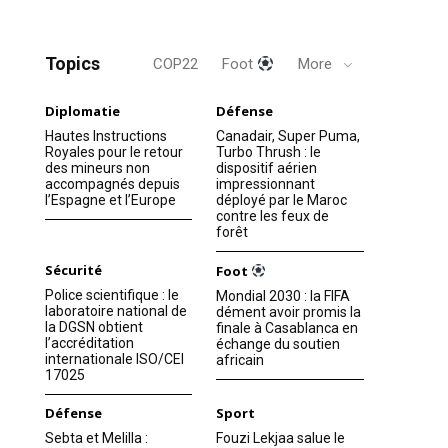
Topics
COP22
Foot
More
Diplomatie
Défense
Hautes Instructions
Canadair, Super Puma,
Royales pour le retour
Turbo Thrush : le
des mineurs non
dispositif aérien
accompagnés depuis
impressionnant
l’Espagne et l’Europe
déployé par le Maroc
contre les feux de
forêt
Sécurité
Foot
Police scientifique : le
Mondial 2030 : la FIFA
laboratoire national de
dément avoir promis la
la DGSN obtient
finale à Casablanca en
l’accréditation
échange du soutien
internationale ISO/CEI
africain
17025
Défense
Sport
Sebta et Melilla :
Fouzi Lekjaa salue le