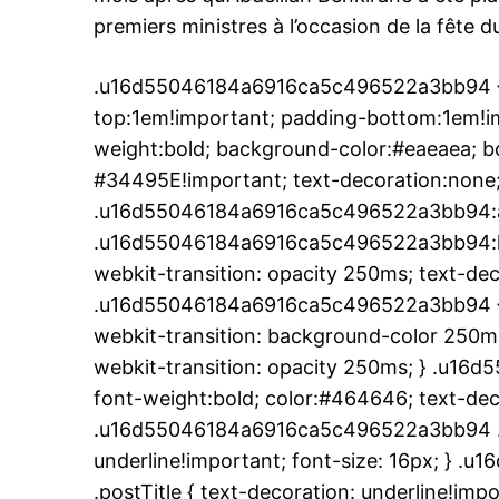
premiers ministres à l’occasion de la fête d
.u16d55046184a6916ca5c496522a3bb94 { p
top:1em!important; padding-bottom:1em!imp
weight:bold; background-color:#eaeaea; bo
#34495E!important; text-decoration:none;
.u16d55046184a6916ca5c496522a3bb94:a
.u16d55046184a6916ca5c496522a3bb94:hove
webkit-transition: opacity 250ms; text-dec
.u16d55046184a6916ca5c496522a3bb94 { t
webkit-transition: background-color 250ms;
webkit-transition: opacity 250ms; } .u1
font-weight:bold; color:#464646; text-deco
.u16d55046184a6916ca5c496522a3bb94 .pos
underline!important; font-size: 16px; }
.postTitle { text-decoration: underline!impo