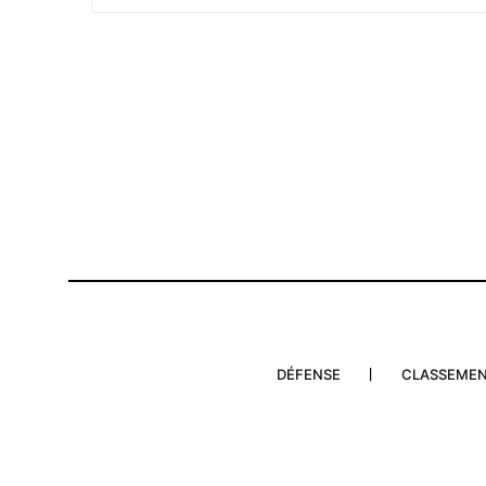
S'ABONNER MA
Related
Après celle de la région, les ins
PAM réclament une démission éc
Ilyas El Omari
10 August 2017
In "Éditorial"
DÉFENSE
CLASSEME