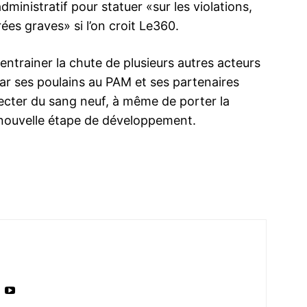
ministratif pour statuer «sur les violations,
ées graves» si l’on croit
Le360
.
entrainer la chute de plusieurs autres acteurs
r ses poulains au PAM et ses partenaires
ma
jecter du sang neuf, à même de porter la
ence de
 nouvelle étape de développement.
ation
Insight Publicatio
À propos
Nous contacter
Formules d’abonnement
Mon compte