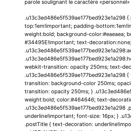
parole soulignant le caractère «personnel»
.u13c3ed486e5f539ae177bed923e1a298 { p
top:1em!important; padding-bottom:1em!imp
weight:bold; background-color:#eaeaea; bo
#34495E!important; text-decoration:none;
.u13c3ed486e5f539ae177bed923e1a298:ac
.u13c3ed486e5f539ae177bed923e1a298:hover
webkit-transition: opacity 250ms; text-dec
.u13c3ed486e5f539ae177bed923e1a298 { tr
transition: background-color 250ms; opacit
transition: opacity 250ms; } .u13c3ed486
weight:bold; color:#464646; text-decoratio
.u13c3ed486e5f539ae177bed923e1a298 .pos
underline!important; font-size: 16px; } 
.postTitle { text-decoration: underline!impo