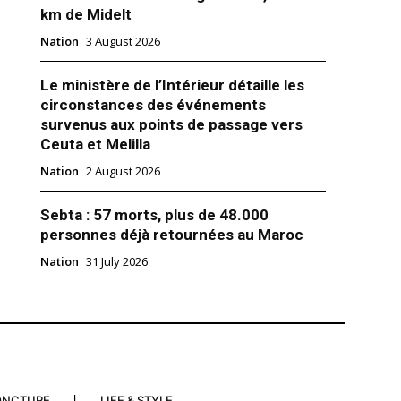
km de Midelt
rs de son allocution de Noël, à
 l’espoir, présent «même dans
Nation
3 August 2026
s plus sombres», aux
s, durement frappés par la
AFP «Pour beaucoup, cette
er 2020
Le ministère de l’Intérieur détaille les
preinte de tristesse: certains
circonstances des événements
perte d’un être cher, amis et…
survenus aux points de passage vers
Ceuta et Melilla
Nation
2 August 2026
Sebta : 57 morts, plus de 48.000
personnes déjà retournées au Maroc
Nation
31 July 2026
ONCTURE
LIFE & STYLE