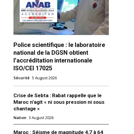
ns
Police scientifique : le laboratoire
national de la DGSN obtient
l’accréditation internationale
ISO/CEI 17025
Sécurité
5 August 2026
Crise de Sebta : Rabat rappelle que le
Maroc n’agit « ni sous pression ni sous
chantage »
Nation
3 August 2026
 pas seuls», assure Elizabeth II
iques
Maroc : Séisme de magnitude 4,7 à 64
zabeth II s’est employée