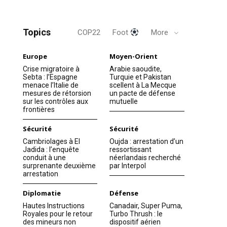
Topics
COP22
Foot
More
Europe
Moyen-Orient
Crise migratoire à
Arabie saoudite,
Sebta : l’Espagne
Turquie et Pakistan
menace l’Italie de
scellent à La Mecque
mesures de rétorsion
un pacte de défense
sur les contrôles aux
mutuelle
frontières
Sécurité
Sécurité
Cambriolages à El
Oujda : arrestation d’un
Jadida : l’enquête
ressortissant
conduit à une
néerlandais recherché
surprenante deuxième
par Interpol
arrestation
Diplomatie
Défense
Hautes Instructions
Canadair, Super Puma,
Royales pour le retour
Turbo Thrush : le
des mineurs non
dispositif aérien