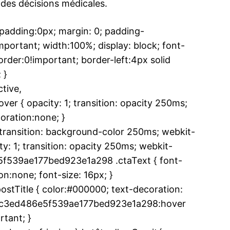
 des décisions médicales.
adding:0px; margin: 0; padding-
ortant; width:100%; display: block; font-
rder:0!important; border-left:4px solid
 }
tive,
 { opacity: 1; transition: opacity 250ms;
oration:none; }
ansition: background-color 250ms; webkit-
y: 1; transition: opacity 250ms; webkit-
e5f539ae177bed923e1a298 .ctaText { font-
n:none; font-size: 16px; }
tTitle { color:#000000; text-decoration:
.u13c3ed486e5f539ae177bed923e1a298:hover
rtant; }