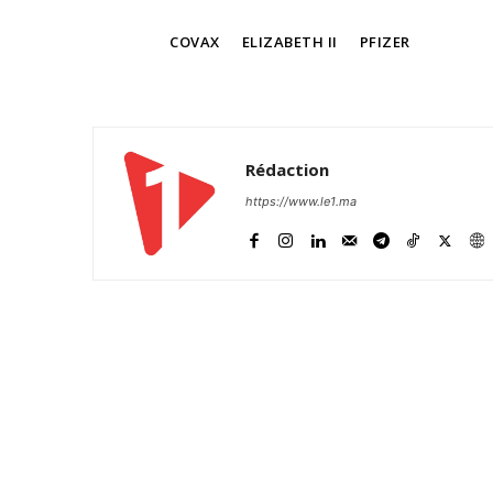
TAGS
COVAX
ELIZABETH II
PFIZER
Rédaction
https://www.le1.ma
S'ABONNER MA
Related
Début historique de la vaccinati
au Royaume-Uni avec Pfizer
Le ministre britannique de la Sa