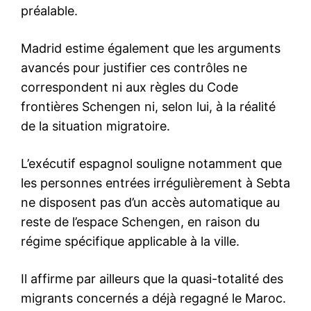
Washington et Paris serrent
les rangs avec le Maroc sur le
Sahara, l’Algérie échoue et
s’isole
1 November 2024
In "Sahara Marocain"