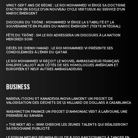
VINGT-SEPT ANS DE RÈGNE : LE ROI MOHAMMED VI ÉRIGE SA DOCTRINE
D’ACTION EN SOCLE D’UN NOUVEAU CYCLE VERTUEUX AU SERVICE D’UN
MAROC ÉMERGENT
DISCOURS DU TRÔNE : MOHAMMED VI ÉRIGE LA STABILITÉ ET LA
SOUVERAINETÉ EN PILIERS DU MAROC ÉMERGENT (TEXTE INTÉGRAL)
FÊTE DU TRÔNE : SM LE ROI ADRESSERA UN DISCOURS À LA NATION
MERCREDI SOIR
DÉCÈS DE CHEIKH HAMAD : LE ROI MOHAMMED VI PRÉSENTE SES
CONDOLÉANCES À L’ÉMIR DU QATAR
LE ROI MOHAMMED VI REÇOIT LE NOUVEL AMBASSADEUR FRANÇAIS
PHILIPPE LALLIOT AUX CÔTÉS DE SES HOMOLOGUES AMÉRICAIN ET
EUROPÉEN ET NEUF AUTRES AMBASSADEURS
BUSINESS
NAREVA, ITOCHU ET KANADEVIA INOVA LANCENT UN PROJET DE
VALORISATION DES DÉCHETS DE 1,5 MILLIARD DE DOLLARS À CASABLANCA
WASHINGTON FINANCE UN PROJET D’AMMONIAC VERT À LAÂYOUNE, UNE
PREMIÈRE AU SAHARA
« THE NEXT AD » : INWI CHERCHE LES JEUNES TALENTS QUI RÉALISERONT
SA PROCHAINE PUBLICITÉ
LE FORUM MEDAYS RÉUNIRA PLUS DE 8 000 PARTICIPANTS À TANGER EN