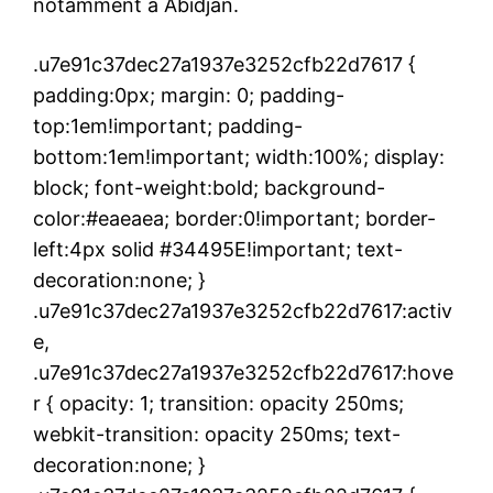
notamment à Abidjan.
.u7e91c37dec27a1937e3252cfb22d7617 {
padding:0px; margin: 0; padding-
top:1em!important; padding-
bottom:1em!important; width:100%; display:
block; font-weight:bold; background-
color:#eaeaea; border:0!important; border-
left:4px solid #34495E!important; text-
decoration:none; }
.u7e91c37dec27a1937e3252cfb22d7617:activ
e,
.u7e91c37dec27a1937e3252cfb22d7617:hove
r { opacity: 1; transition: opacity 250ms;
webkit-transition: opacity 250ms; text-
decoration:none; }