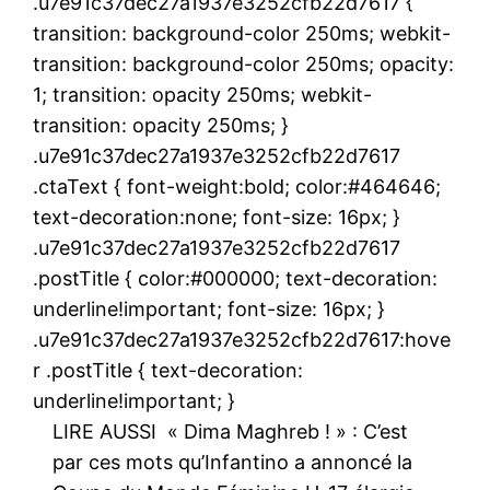
.u7e91c37dec27a1937e3252cfb22d7617 {
transition: background-color 250ms; webkit-
transition: background-color 250ms; opacity:
1; transition: opacity 250ms; webkit-
transition: opacity 250ms; }
.u7e91c37dec27a1937e3252cfb22d7617
.ctaText { font-weight:bold; color:#464646;
text-decoration:none; font-size: 16px; }
.u7e91c37dec27a1937e3252cfb22d7617
.postTitle { color:#000000; text-decoration:
underline!important; font-size: 16px; }
.u7e91c37dec27a1937e3252cfb22d7617:hove
r .postTitle { text-decoration:
underline!important; }
LIRE AUSSI
« Dima Maghreb ! » : C’est
par ces mots qu’Infantino a annoncé la