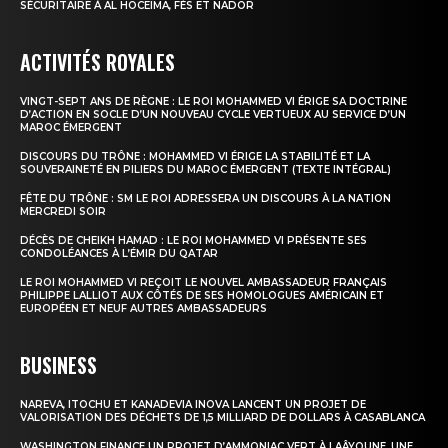
SÉCURITAIRE À AL HOCEÏMA, FÈS ET NADOR
ACTIVITÉS ROYALES
VINGT-SEPT ANS DE RÈGNE : LE ROI MOHAMMED VI ÉRIGE SA DOCTRINE
D’ACTION EN SOCLE D’UN NOUVEAU CYCLE VERTUEUX AU SERVICE D’UN
MAROC ÉMERGENT
DISCOURS DU TRÔNE : MOHAMMED VI ÉRIGE LA STABILITÉ ET LA
SOUVERAINETÉ EN PILIERS DU MAROC ÉMERGENT (TEXTE INTÉGRAL)
FÊTE DU TRÔNE : SM LE ROI ADRESSERA UN DISCOURS À LA NATION
MERCREDI SOIR
DÉCÈS DE CHEIKH HAMAD : LE ROI MOHAMMED VI PRÉSENTE SES
CONDOLÉANCES À L’ÉMIR DU QATAR
LE ROI MOHAMMED VI REÇOIT LE NOUVEL AMBASSADEUR FRANÇAIS
PHILIPPE LALLIOT AUX CÔTÉS DE SES HOMOLOGUES AMÉRICAIN ET
EUROPÉEN ET NEUF AUTRES AMBASSADEURS
BUSINESS
NAREVA, ITOCHU ET KANADEVIA INOVA LANCENT UN PROJET DE
VALORISATION DES DÉCHETS DE 1,5 MILLIARD DE DOLLARS À CASABLANCA
WASHINGTON FINANCE UN PROJET D’AMMONIAC VERT À LAÂYOUNE, UNE