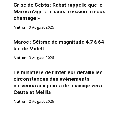
Crise de Sebta : Rabat rappelle que le
Maroc n’agit « ni sous pression ni sous
chantage »
Nation
3 August 2026
Maroc : Séisme de magnitude 4,7 à 64
km de Midelt
Nation
3 August 2026
Le ministère de l’Intérieur détaille les
circonstances des événements
e : convergence autour d’une
survenus aux points de passage vers
entravante du droit
Ceuta et Melilla
l sur la question du Sahara
 2025
Nation
2 August 2026
ie"