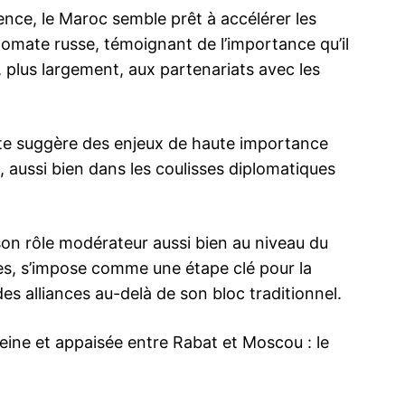
gence, le Maroc semble prêt à accélérer les
plomate russe, témoignant de l’importance qu’il
 plus largement, aux partenariats avec les
ma
ence de
ation
ite suggère des enjeux de haute importance
 aussi bien dans les coulisses diplomatiques
Insight Publicatio
À propos
 son rôle modérateur aussi bien au niveau du
Nous contacter
es, s’impose comme une étape clé pour la
Formules d’abonnement
s alliances au-delà de son bloc traditionnel.
Mon compte
pleine et appaisée entre Rabat et Moscou : le
INTENANT