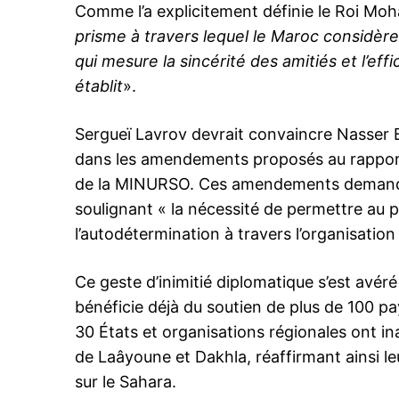
Comme l’a explicitement définie le Roi Mo
prisme à travers lequel le Maroc considère
qui mesure la sincérité des amitiés et l’ef
Related
établit
».
Bourita accueille Lavrov pour le
des travaux du Forum de
Sergueï Lavrov devrait convaincre Nasser 
coopération Russie-Monde arab
dans les amendements proposés au rapport
20 December 2023
In "Russie"
de la MINURSO. Ces amendements demandaien
soulignant « la nécessité de permettre au p
l’autodétermination à travers l’organisatio
Ce geste d’inimitié diplomatique s’est avéré i
bénéficie déjà du soutien de plus de 100 pa
30 États et organisations régionales ont in
de Laâyoune et Dakhla, réaffirmant ainsi le
sur le Sahara.