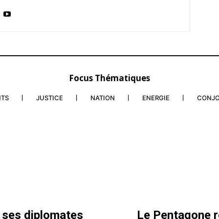
Focus Thématiques
NTS
JUSTICE
NATION
ENERGIE
CONJ
s ses diplomates
Le Pentagone re