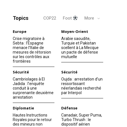
Topics
COP22
Foot
More
Europe
Moyen-Orient
Crise migratoire à
Arabie saoudite,
Sebta : l’Espagne
Turquie et Pakistan
menace l’Italie de
scellent à La Mecque
mesures de rétorsion
un pacte de défense
sur les contrôles aux
mutuelle
frontières
Sécurité
Sécurité
Cambriolages à El
Oujda : arrestation d’un
Jadida : l’enquête
ressortissant
conduit à une
néerlandais recherché
surprenante deuxième
par Interpol
arrestation
Diplomatie
Défense
Hautes Instructions
Canadair, Super Puma,
Royales pour le retour
Turbo Thrush : le
des mineurs non
dispositif aérien