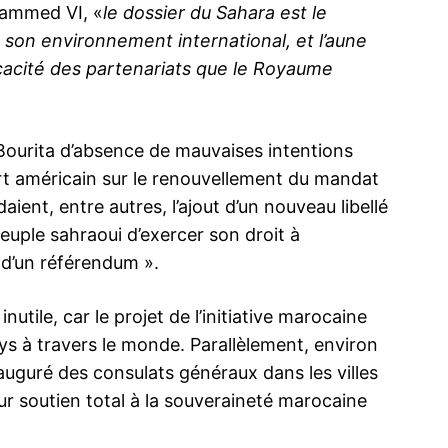
hammed VI, «
le dossier du Sahara est le
 son environnement international, et l’aune
ficacité des partenariats que le Royaume
 démarrage
Sergueï Lavrov au Maroc, une visite aux
objectifs multiples
Bourita d’absence de mauvaises intentions
e
Le ministre russe des Affaires étrangères,
 américain sur le renouvellement du mandat
Sergueï Lavrov, a été reçu vendredi en
audience par le roi Mohammed VI dans le
t, entre autres, l’ajout d’un nouveau libellé
cadre de la visite de travail que le chef de
euple sahraoui d’exercer son droit à
la diplomatie russe effectue dans le
royaume. Arrivé jeudi soir au Maroc,
25 January 2019
n d’un référendum ».
deuxième étape de sa tournée maghrébine
In "Diplomatie"
Maroc–Russi
du…
lecture non 
nutile, car le projet de l’initiative marocaine
internationa
17 October
ys à travers le monde. Parallèlement, environ
In "Diplomat
auguré des consulats généraux dans les villes
ur soutien total à la souveraineté marocaine