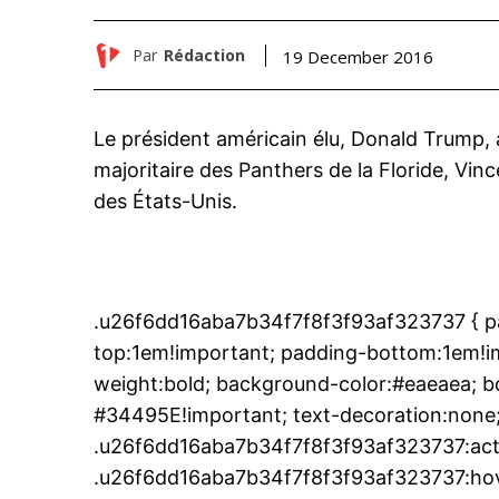
Par
Rédaction
19 December 2016
Le président américain élu, Donald Trump, a
majoritaire des Panthers de la Floride, Vinc
des États-Unis.
.u26f6dd16aba7b34f7f8f3f93af323737 { pa
top:1em!important; padding-bottom:1em!imp
weight:bold; background-color:#eaeaea; bo
#34495E!important; text-decoration:none;
.u26f6dd16aba7b34f7f8f3f93af323737:act
.u26f6dd16aba7b34f7f8f3f93af323737:hover 