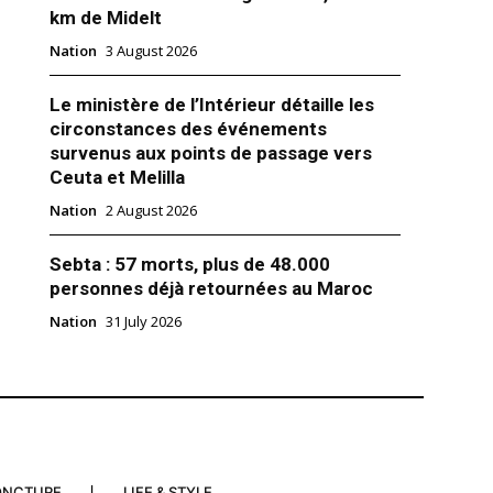
km de Midelt
Nation
3 August 2026
Le ministère de l’Intérieur détaille les
circonstances des événements
uier de Goldman Sachs,
survenus aux points de passage vers
rétaire au Trésor de Trump
Ceuta et Melilla
chin, ex-banquier de Goldman
é choisi par Donald Trump pour
Nation
2 August 2026
sible de secrétaire au Trésor.
ence politique, Steven Mnuchin
Sebta : 57 morts, plus de 48.000
er une pièce maîtresse du
personnes déjà retournées au Maroc
vernement. Il devra
 2016
ettre en place les baisses
Nation
31 July 2026
omises par le nouveau
 lancer le…
ONCTURE
LIFE & STYLE