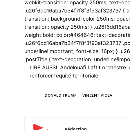
webkit-transition: opacity 250ms; text-dec
.u26f6dd16aba7b34f7f8f3f93af323737 { tr
transition: background-color 250ms; opacit
transition: opacity 250ms; } .u26f6dd16ab
weight:bold; color:#464646; text-decoratio
.u26f6dd16aba7b34f7f8f3f93af323737 .post
underline!important; font-size: 16px; } 
.postTitle { text-decoration: underline!impo
LIRE AUSSI
Abdelouafi Laftit orchestr
renforcer l’équité territoriale
TAGS
DONALD TRUMP
VINCENT VIOLA
Rédaction