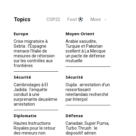
Topics
COP22
Foot
More
Europe
Moyen-Orient
Crise migratoire à
Arabie saoudite,
Sebta : l’Espagne
Turquie et Pakistan
menace l’Italie de
scellent à La Mecque
mesures de rétorsion
un pacte de défense
sur les contrôles aux
mutuelle
frontières
Sécurité
Sécurité
Cambriolages à El
Oujda : arrestation d’un
Jadida : l’enquête
ressortissant
conduit à une
néerlandais recherché
surprenante deuxième
par Interpol
arrestation
Diplomatie
Défense
Hautes Instructions
Canadair, Super Puma,
Royales pour le retour
Turbo Thrush : le
des mineurs non
dispositif aérien