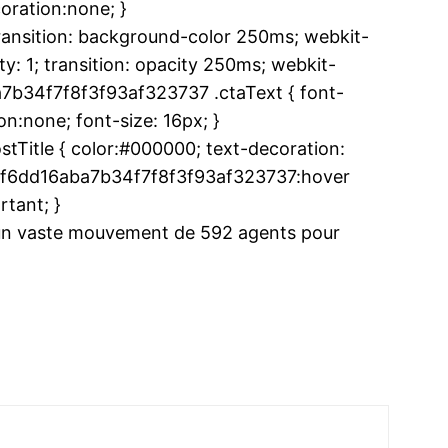
oration:none; }
ansition: background-color 250ms; webkit-
y: 1; transition: opacity 250ms; webkit-
a7b34f7f8f3f93af323737 .ctaText { font-
n:none; font-size: 16px; }
Title { color:#000000; text-decoration:
.u26f6dd16aba7b34f7f8f3f93af323737:hover
rtant; }
e un vaste mouvement de 592 agents pour