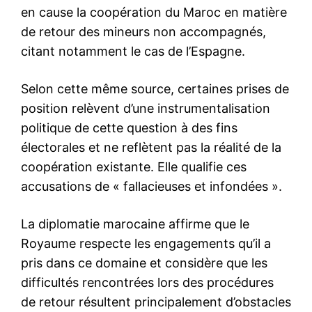
À propos
Nous contacter
Formules d’abonnement
Mon compte
Related
Les États-Unis saluent la
Officiel : Washington
Vision royale qui porte le
encourage les
partenariat maroco-américain
investissements américains
vers « de nouveaux sommets
au Sahara
»
25 September 2025
29 April 2026
In "Sahara Marocain"
In "Diplomatie"