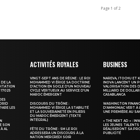
Page 1 of 2
ACTIVITÉS ROYALES
BUSINESS
VINGT-SEPT ANS DE RÈGNE : LE ROI
NAREVA, ITOCHU ET 
 DE LA
MOHAMMED VI ÉRIGE SA DOCTRINE
INOVA LANCENT UN 
DITATION
D’ACTION EN SOCLE D’UN NOUVEAU
VALORISATION DES D
 17025
CYCLE VERTUEUX AU SERVICE D’UN
MILLIARD DE DOLLAR
MAROC ÉMERGENT
CASABLANCA
DES
ADRID
DISCOURS DU TRÔNE :
WASHINGTON FINANC
PARE LES
MOHAMMED VI ÉRIGE LA STABILITÉ
D’AMMONIAC VERT À 
ET LA SOUVERAINETÉ EN PILIERS
UNE PREMIÈRE AU S
DU MAROC ÉMERGENT (TEXTE
INTÉGRAL)
SN
« THE NEXT AD » : IN
E SON
LES JEUNES TALENTS
 À AL
FÊTE DU TRÔNE : SM LE ROI
RÉALISERONT SA PR
ADRESSERA UN DISCOURS À LA
PUBLICITÉ
NATION MERCREDI SOIR