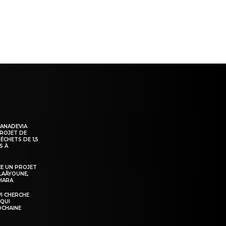
KANADEVIA
PROJET DE
ÉCHETS DE 1,5
S À
E UN PROJET
LAÂYOUNE,
AHARA
WI CHERCHE
 QUI
OCHAINE