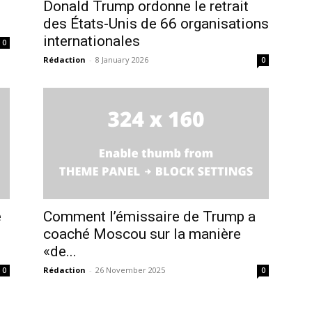
ation
Donald Trump ordonne le retrait
des États-Unis de 66 organisations
Insight Publicatio
internationales
0
Rédaction
-
8 January 2026
0
À propos
Nous contacter
Formules d’abonnement
Mon compte
INTENANT
e
Comment l’émissaire de Trump a
coaché Moscou sur la manière
«de...
Rédaction
-
26 November 2025
0
0