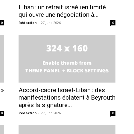
Liban : un retrait israélien limité
qui ouvre une négociation à...
Rédaction
-
27 June 2026
0
0
 »
Accord-cadre Israël-Liban : des
manifestations éclatent à Beyrouth
après la signature...
Rédaction
-
27 June 2026
0
0