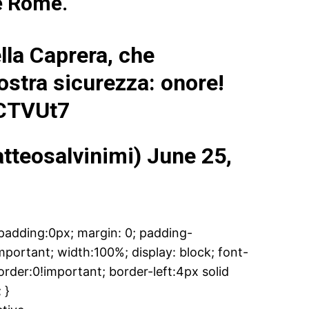
e Rome.
ella Caprera, che
ostra sicurezza: onore!
gCTVUt7
tteosalvinimi)
June 25,
dding:0px; margin: 0; padding-
ortant; width:100%; display: block; font-
rder:0!important; border-left:4px solid
 }