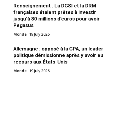
Renseignement : La DGSI et la DRM
françaises étaient prêtes à investir
jusqu’à 80 millions d’euros pour avoir
Pegasus
Monde
19 July 2026
r de Haftar met en garde contre
Allemagne : opposé à la GPA, un leader
tive d’établissement d’une base
politique démissionne après y avoir eu
rangère en Libye
recours aux États-Unis
ement général de l’Armée
ibyenne a mis en garde le peuple
Monde
19 July 2026
e toute tentative de certains
rangers» d’établir une présence
ns la région sud de la Libye,
e de traiter les questions de
18
n clandestine. Dans un
rient"
publié par l’État-Major du
lifa…