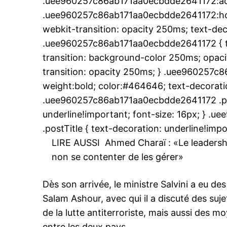
.uee960257c86ab171aa0ecbdde2641172:ac
.uee960257c86ab171aa0ecbdde2641172:hover
webkit-transition: opacity 250ms; text-dec
.uee960257c86ab171aa0ecbdde2641172 { tr
transition: background-color 250ms; opacit
transition: opacity 250ms; } .uee960257c
weight:bold; color:#464646; text-decoratio
.uee960257c86ab171aa0ecbdde2641172 .post
underline!important; font-size: 16px; } 
.postTitle { text-decoration: underline!impo
LIRE AUSSI
Ahmed Charaï : «Le leadersh
non se contenter de les gérer»
Dès son arrivée, le ministre Salvini a eu d
Salam Ashour, avec qui il a discuté des sujet
de la lutte antiterroriste, mais aussi des mo
entre les deux pays.