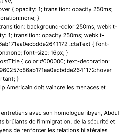
tive,
 { opacity: 1; transition: opacity 250ms;
oration:none; }
ansition: background-color 250ms; webkit-
y: 1; transition: opacity 250ms; webkit-
86ab171aa0ecbdde2641172 .ctaText { font-
n:none; font-size: 16px; }
Title { color:#000000; text-decoration:
.uee960257c86ab171aa0ecbdde2641172:hover
rtant; }
ip Américain doit vaincre les menaces et
es entretiens avec son homologue libyen, Abdul
s brûlants de l’immigration, de la sécurité et
yens de renforcer les relations bilatérales