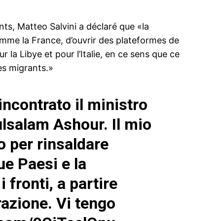
ts, Matteo Salvini a déclaré que «la
mme la France, d’ouvrir des plateformes de
a Libye et pour l’Italie, en ce sens que ce
ma
des migrants.»
ence de
ation
incontrato il ministro
Insight Publicatio
ulsalam Ashour. Il mio
À propos
 per rinsaldare
Nous contacter
due Paesi e la
Formules d’abonnement
i fronti, a partire
Mon compte
azione. Vi tengo