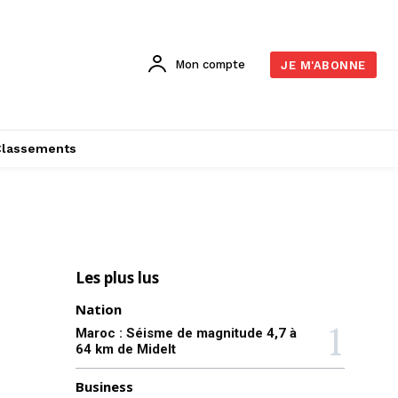
Mon compte
JE M'ABONNE
Classements
Les plus lus
Nation
Maroc : Séisme de magnitude 4,7 à
64 km de Midelt
Business