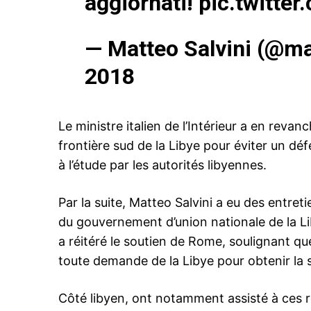
aggiornati!
pic.twitte
S'ABONNER MA
— Matteo Salvini (@ma
2018
Related
L’Italie dément toute intention d’i
une base militaire au sud de la L
Le ministre italien de l’Intérieur a en reva
L’ambassadeur italien à Tripoli, 
frontière sud de la Libye pour éviter un dé
Perrone, a catégoriquement nié c
appelé les rumeurs sur l’établis
à l’étude par les autorités libyennes.
d’une base militaire italienne à G
Fezzan. Dans une réponse à pein
au communiqué du commandem
30 June 2018
Par la suite, Matteo Salvini a eu des entret
général Khalifa Haftar qui a mis
In "Moyen-Orient"
du gouvernement d’union nationale de la Liby
contre toute tentative de ce…
a réitéré le soutien de Rome, soulignant que
toute demande de la Libye pour obtenir la st
Côté libyen, ont notamment assisté à ces r