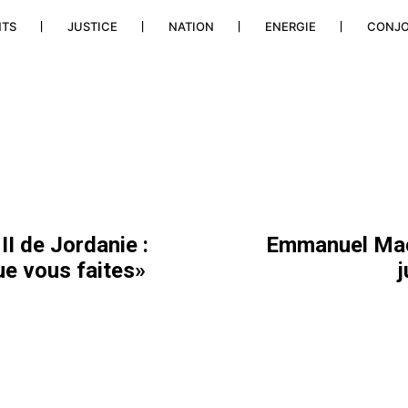
NTS
JUSTICE
NATION
ENERGIE
CONJ
II de Jordanie :
Emmanuel Macr
que vous faites»
j