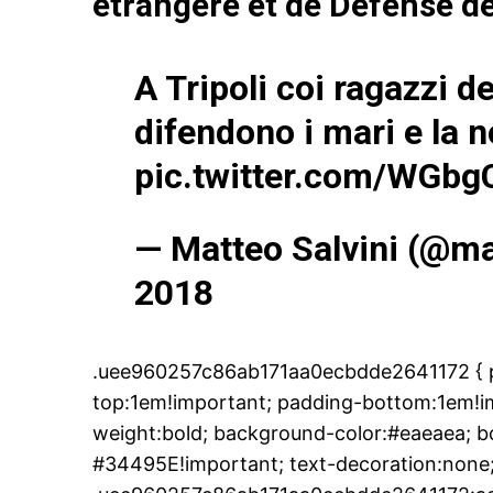
étrangère et de Défense d
A Tripoli coi ragazzi d
difendono i mari e la n
pic.twitter.com/WGb
— Matteo Salvini (@ma
2018
.uee960257c86ab171aa0ecbdde2641172 { pa
top:1em!important; padding-bottom:1em!imp
weight:bold; background-color:#eaeaea; bo
#34495E!important; text-decoration:none;