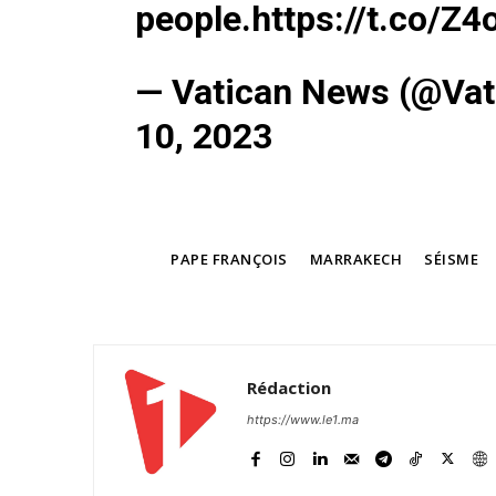
people.
https://t.co/Z
— Vatican News (@Va
10, 2023
S'ABONNER MA
TAGS
PAPE FRANÇOIS
MARRAKECH
SÉISME
Related
Rédaction
Le pape François exprime son so
Pacte de Marrakech sur les migr
https://www.le1.ma
Dans sa bénédiction urbi et orbi,
François a réaffirmé dimanche s
au Pacte Mondial sur les Migrat
la semaine dernière à Marrakech