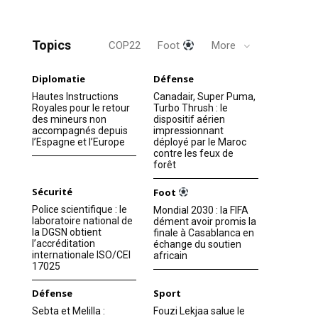
Topics
COP22
Foot
More
Diplomatie
Défense
Hautes Instructions
Canadair, Super Puma,
Royales pour le retour
Turbo Thrush : le
des mineurs non
dispositif aérien
accompagnés depuis
impressionnant
l’Espagne et l’Europe
déployé par le Maroc
contre les feux de
forêt
Sécurité
Foot
Police scientifique : le
Mondial 2030 : la FIFA
laboratoire national de
dément avoir promis la
la DGSN obtient
finale à Casablanca en
l’accréditation
échange du soutien
internationale ISO/CEI
africain
17025
Défense
Sport
Sebta et Melilla :
Fouzi Lekjaa salue le