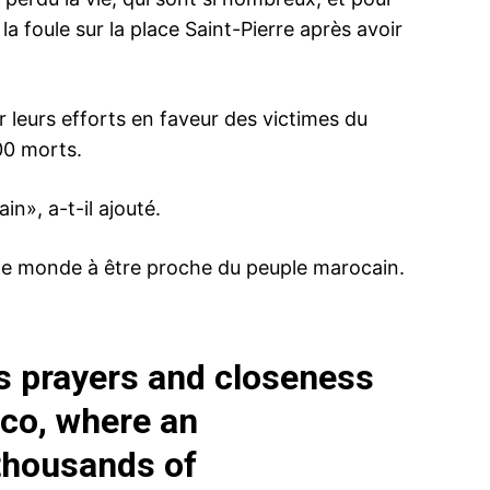
 la foule sur la place Saint-Pierre après avoir
r leurs efforts en faveur des victimes du
00 morts.
», a-t-il ajouté.
 le monde à être proche du peuple marocain.
ma
is prayers and closeness
ence de
cco, where an
ation
 thousands of
Insight Publicatio