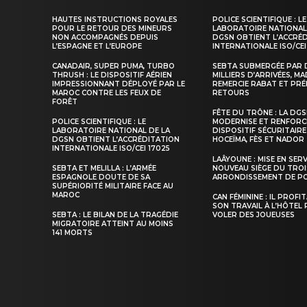
HAUTES INSTRUCTIONS ROYALES
POLICE SCIENTIFIQUE : LE
POUR LE RETOUR DES MINEURS
LABORATOIRE NATIONAL
NON ACCOMPAGNÉS DEPUIS
DGSN OBTIENT L’ACCRÉ
L’ESPAGNE ET L’EUROPE
INTERNATIONALE ISO/CEI
CANADAIR, SUPER PUMA, TURBO
SEBTA SUBMERGÉE PAR 
THRUSH : LE DISPOSITIF AÉRIEN
MILLIERS D’ARRIVÉES, M
IMPRESSIONNANT DÉPLOYÉ PAR LE
REMERCIE RABAT ET PRÉ
MAROC CONTRE LES FEUX DE
RETOURS
FORÊT
FÊTE DU TRÔNE : LA DG
POLICE SCIENTIFIQUE : LE
MODERNISE ET RENFORC
LABORATOIRE NATIONAL DE LA
DISPOSITIF SÉCURITAIRE
DGSN OBTIENT L’ACCRÉDITATION
HOCEÏMA, FÈS ET NADOR
INTERNATIONALE ISO/CEI 17025
LAÂYOUNE : MISE EN SER
SEBTA ET MELILLA : L’ARMÉE
NOUVEAU SIÈGE DU TROI
ESPAGNOLE DOUTE DE SA
ARRONDISSEMENT DE PO
SUPÉRIORITÉ MILITAIRE FACE AU
MAROC
CAN FÉMININE : IL PROFI
SON TRAVAIL À L’HÔTEL
SEBTA : LE BILAN DE LA TRAGÉDIE
VOLER DES JOUEUSES
MIGRATOIRE ATTEINT AU MOINS
141 MORTS