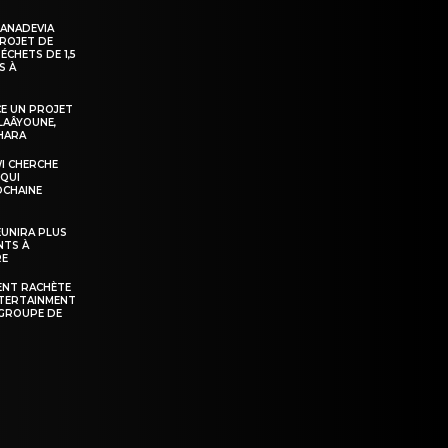
KANADEVIA
PROJET DE
ÉCHETS DE 1,5
S À
E UN PROJET
LAÂYOUNE,
AHARA
WI CHERCHE
 QUI
OCHAINE
ÉUNIRA PLUS
NTS À
RE
ENT RACHÈTE
NTERTAINMENT
GROUPE DE