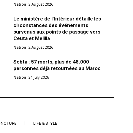
Nation
3 August 2026
ouch a représenté le Roi
Le ministère de l’Intérieur détaille les
I aux obsèques du Pape
circonstances des événements
 Vatican
survenus aux points de passage vers
25
Ceuta et Melilla
ie"
Nation
2 August 2026
Sebta : 57 morts, plus de 48.000
personnes déjà retournées au Maroc
Nation
31 July 2026
ONCTURE
LIFE & STYLE