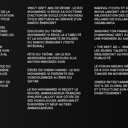
VINGT-SEPT ANS DE RÈGNE : LE ROI
NAREVA, ITOCHU ET 
 DE LA
MOHAMMED VI ÉRIGE SA DOCTRINE
INOVA LANCENT UN 
DITATION
D’ACTION EN SOCLE D’UN NOUVEAU
VALORISATION DES D
 17025
CYCLE VERTUEUX AU SERVICE D’UN
MILLIARD DE DOLLAR
MAROC ÉMERGENT
CASABLANCA
DES
ADRID
DISCOURS DU TRÔNE :
WASHINGTON FINANC
PARE LES
MOHAMMED VI ÉRIGE LA STABILITÉ
D’AMMONIAC VERT À 
ET LA SOUVERAINETÉ EN PILIERS
UNE PREMIÈRE AU S
DU MAROC ÉMERGENT (TEXTE
INTÉGRAL)
SN
« THE NEXT AD » : IN
E SON
LES JEUNES TALENTS
 À AL
FÊTE DU TRÔNE : SM LE ROI
RÉALISERONT SA PR
ADRESSERA UN DISCOURS À LA
PUBLICITÉ
NATION MERCREDI SOIR
VICE DU
LE FORUM MEDAYS R
SIÈME
DÉCÈS DE CHEIKH HAMAD : LE ROI
DE 8 000 PARTICIPA
LICE
MOHAMMED VI PRÉSENTE SES
TANGER EN NOVEMB
CONDOLÉANCES À L’ÉMIR DU
QATAR
TAIT DE
CINERJI ENTERTAINM
 POUR
100 % DE GLOBAL E
LE ROI MOHAMMED VI REÇOIT LE
ET STRUCTURE SON 
NOUVEL AMBASSADEUR FRANÇAIS
DIVERTISSEMENT
PHILIPPE LALLIOT AUX CÔTÉS DE
SES HOMOLOGUES AMÉRICAIN ET
EUROPÉEN ET NEUF AUTRES
AMBASSADEURS