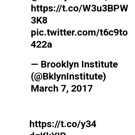
https://t.co/W3u3BPW
3K8
pic.twitter.com/t6c9to
le1.
422a
l'intellig
l'inform
— Brooklyn Institute
(@BklynInstitute)
March 7, 2017
https://t.co/y34
S'ABONNER MA