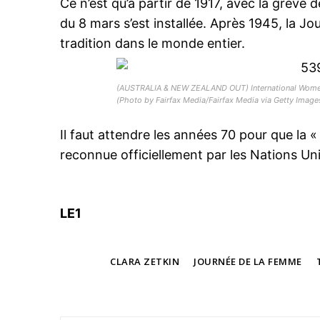
Ce n’est qu’à partir de 1917, avec la grève 
du 8 mars s’est installée. Après 1945, la 
tradition dans le monde entier.
(AUSTRALIA & NEW ZEALAND OUT) International Women
(Photo by Fairfax Media/Fairfax Media via Getty Image
Il faut attendre les années 70 pour que la 
reconnue officiellement par les Nations Un
LE1
TAGS
CLARA ZETKIN
JOURNÉE DE LA FEMME