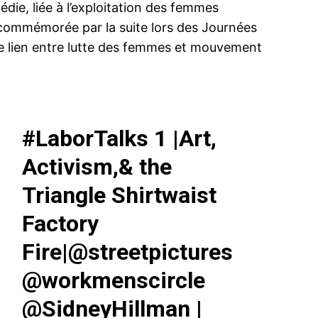
gédie, liée à l’exploitation des femmes
t commémorée par la suite lors des Journées
le lien entre lutte des femmes et mouvement
#LaborTalks
1 |Art,
Activism,& the
Triangle Shirtwaist
Factory
Fire|
@streetpictures
@workmenscircle
@SidneyHillman
|