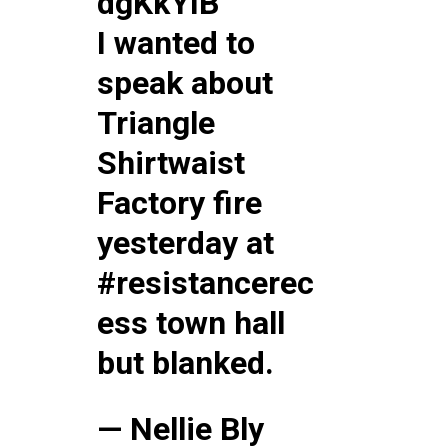
dgKkYIB
I wanted to
speak about
Related
Triangle
Shirtwaist
Factory fire
yesterday at
#resistancerec
Intempéries : Écoles fermées à l
préfecture Tanger – Assilah ce m
ess
town hall
3 February 2026
In "Société"
but blanked.
— Nellie Bly