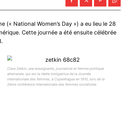
e (« National Women’s Day ») a eu lieu le 28
’Amérique. Cette journée a été ensuite célébrée
3.
Clara Zetkin, une enseignante, journaliste et femme politique
allemande, qui est la réelle instigatrice de la Journée
internationale des femmes, à Copenhague en 1910, lors de la
2ème conférence internationale des femmes socialistes