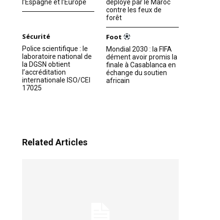
l’Espagne et l’Europe
déployé par le Maroc
contre les feux de
forêt
Sécurité
Foot
Police scientifique : le
Mondial 2030 : la FIFA
laboratoire national de
dément avoir promis la
la DGSN obtient
finale à Casablanca en
l’accréditation
échange du soutien
internationale ISO/CEI
africain
17025
Related Articles