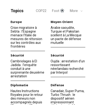
Topics
COP22
Foot
More
Europe
Moyen-Orient
Crise migratoire à
Arabie saoudite,
Sebta : l’Espagne
Turquie et Pakistan
menace l’Italie de
scellent à La Mecque
mesures de rétorsion
un pacte de défense
sur les contrôles aux
mutuelle
frontières
Sécurité
Sécurité
Cambriolages à El
Oujda : arrestation d’un
Jadida : l’enquête
ressortissant
conduit à une
néerlandais recherché
surprenante deuxième
par Interpol
arrestation
Diplomatie
Défense
Hautes Instructions
Canadair, Super Puma,
Royales pour le retour
Turbo Thrush : le
des mineurs non
dispositif aérien
accompagnés depuis
impressionnant