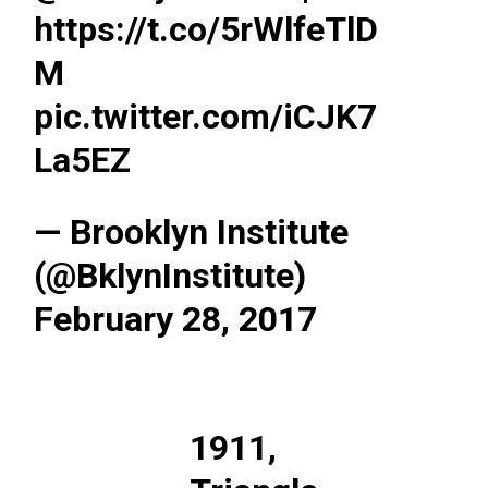
https://t.co/5rWlfeTlD
M
pic.twitter.com/iCJK7
ma
La5EZ
ence de
ation
Insight Publicatio
— Brooklyn Institute
(@BklynInstitute)
À propos
February 28, 2017
Nous contacter
Formules d’abonnement
Mon compte
1911,
INTENANT