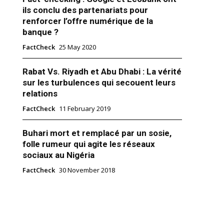
ils conclu des partenariats pour
renforcer l’offre numérique de la
banque ?
FactCheck
25 May 2020
Rabat Vs. Riyadh et Abu Dhabi : La vérité
sur les turbulences qui secouent leurs
relations
FactCheck
11 February 2019
Buhari mort et remplacé par un sosie,
folle rumeur qui agite les réseaux
e Bridges Program, du 22 au 23
7 à Rabat
sociaux au Nigéria
 2017
FactCheck
30 November 2018